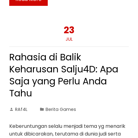
23
JUL
Rahasia di Balik
Keharusan Salju4D: Apa
Saja yang Perlu Anda
Tahu
RAf4L
Berita Games
Keberuntungan selalu menjadi tema yg menarik
untuk dibicarakan, terutama di dunia judi serta