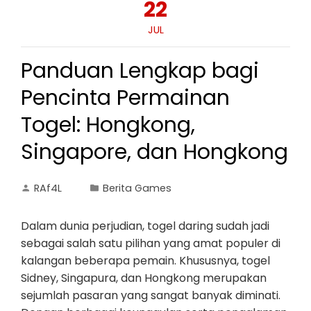
22
JUL
Panduan Lengkap bagi
Pencinta Permainan
Togel: Hongkong,
Singapore, dan Hongkong
RAf4L
Berita Games
Dalam dunia perjudian, togel daring sudah jadi
sebagai salah satu pilihan yang amat populer di
kalangan beberapa pemain. Khususnya, togel
Sidney, Singapura, dan Hongkong merupakan
sejumlah pasaran yang sangat banyak diminati.