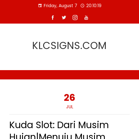
Skip
Friday, August 7
20:10:20
to
content
KLCSIGNS.COM
26
JUL
Kuda Slot: Dari Musim
Hujan|Menuju Musim