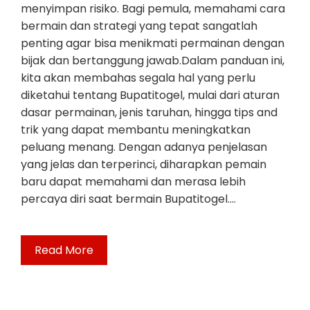
menyimpan risiko. Bagi pemula, memahami cara
bermain dan strategi yang tepat sangatlah
penting agar bisa menikmati permainan dengan
bijak dan bertanggung jawab.Dalam panduan ini,
kita akan membahas segala hal yang perlu
diketahui tentang Bupatitogel, mulai dari aturan
dasar permainan, jenis taruhan, hingga tips and
trik yang dapat membantu meningkatkan
peluang menang. Dengan adanya penjelasan
yang jelas dan terperinci, diharapkan pemain
baru dapat memahami dan merasa lebih
percaya diri saat bermain Bupatitogel.…
Read More