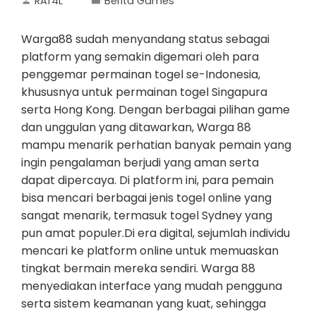
RAf4L
Berita Games
Warga88 sudah menyandang status sebagai
platform yang semakin digemari oleh para
penggemar permainan togel se-Indonesia,
khususnya untuk permainan togel Singapura
serta Hong Kong. Dengan berbagai pilihan game
dan unggulan yang ditawarkan, Warga 88
mampu menarik perhatian banyak pemain yang
ingin pengalaman berjudi yang aman serta
dapat dipercaya. Di platform ini, para pemain
bisa mencari berbagai jenis togel online yang
sangat menarik, termasuk togel Sydney yang
pun amat populer.Di era digital, sejumlah individu
mencari ke platform online untuk memuaskan
tingkat bermain mereka sendiri. Warga 88
menyediakan interface yang mudah pengguna
serta sistem keamanan yang kuat, sehingga