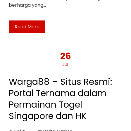
berharga yang…
Read More
26
JUL
Warga88 – Situs Resmi:
Portal Ternama dalam
Permainan Togel
Singapore dan HK