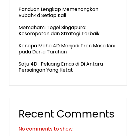
Panduan Lengkap Memenangkan
Rubah4d Setiap Kali
Memahami Togel Singapura:
Kesempatan dan Strategi Terbaik
Kenapa Maha 4D Menjadi Tren Masa Kini
pada Dunia Taruhan
Salju 4D : Peluang Emas di Di Antara
Persaingan Yang Ketat
Recent Comments
No comments to show.