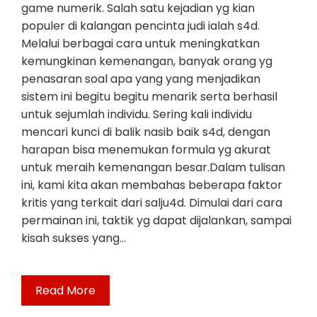
game numerik. Salah satu kejadian yg kian
populer di kalangan pencinta judi ialah s4d.
Melalui berbagai cara untuk meningkatkan
kemungkinan kemenangan, banyak orang yg
penasaran soal apa yang yang menjadikan
sistem ini begitu begitu menarik serta berhasil
untuk sejumlah individu. Sering kali individu
mencari kunci di balik nasib baik s4d, dengan
harapan bisa menemukan formula yg akurat
untuk meraih kemenangan besar.Dalam tulisan
ini, kami kita akan membahas beberapa faktor
kritis yang terkait dari salju4d. Dimulai dari cara
permainan ini, taktik yg dapat dijalankan, sampai
kisah sukses yang…
Read More