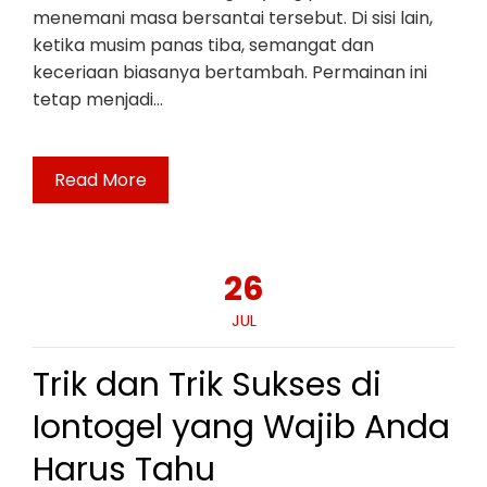
menemani masa bersantai tersebut. Di sisi lain,
ketika musim panas tiba, semangat dan
keceriaan biasanya bertambah. Permainan ini
tetap menjadi…
Read More
26
JUL
Trik dan Trik Sukses di
Iontogel yang Wajib Anda
Harus Tahu