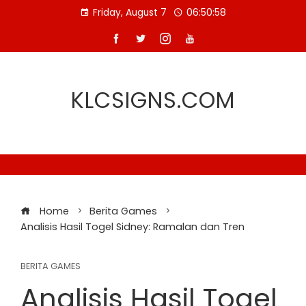
Skip
Friday, August 7
06:50:58
to
content
KLCSIGNS.COM
Home
Berita Games
Analisis Hasil Togel Sidney: Ramalan dan Tren
BERITA GAMES
Analisis Hasil Togel