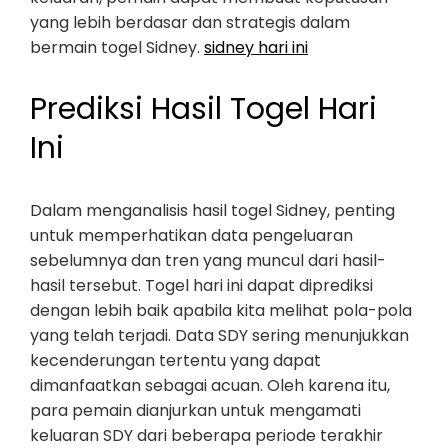
yang lebih berdasar dan strategis dalam
bermain togel Sidney.
sidney hari ini
Prediksi Hasil Togel Hari
Ini
Dalam menganalisis hasil togel Sidney, penting
untuk memperhatikan data pengeluaran
sebelumnya dan tren yang muncul dari hasil-
hasil tersebut. Togel hari ini dapat diprediksi
dengan lebih baik apabila kita melihat pola-pola
yang telah terjadi. Data SDY sering menunjukkan
kecenderungan tertentu yang dapat
dimanfaatkan sebagai acuan. Oleh karena itu,
para pemain dianjurkan untuk mengamati
keluaran SDY dari beberapa periode terakhir