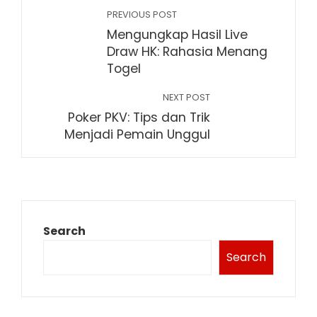
PREVIOUS POST
Mengungkap Hasil Live
Draw HK: Rahasia Menang
Togel
NEXT POST
Poker PKV: Tips dan Trik
Menjadi Pemain Unggul
Search
Search