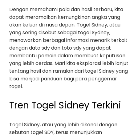
Dengan memahami pola dan hasil terbaru, kita
dapat meramalkan kemungkinan angka yang
akan keluar di masa depan. Togel Sidney, atau
yang sering disebut sebagai togel Sydney,
menawarkan berbagai informasi menarik terkait
dengan data sdy dan toto sdy yang dapat
membantu pemain dalam membuat keputusan
yang lebih cerdas. Mari kita eksplorasi lebih lanjut
tentang hasil dan ramalan dari togel Sidney yang
bisa menjadi panduan bagi para penggemar
togel.
Tren Togel Sidney Terkini
Togel Sidney, atau yang lebih dikenal dengan
sebutan togel SDY, terus menunjukkan