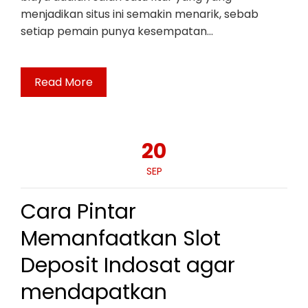
menjadikan situs ini semakin menarik, sebab
setiap pemain punya kesempatan…
Read More
20
SEP
Cara Pintar
Memanfaatkan Slot
Deposit Indosat agar
mendapatkan