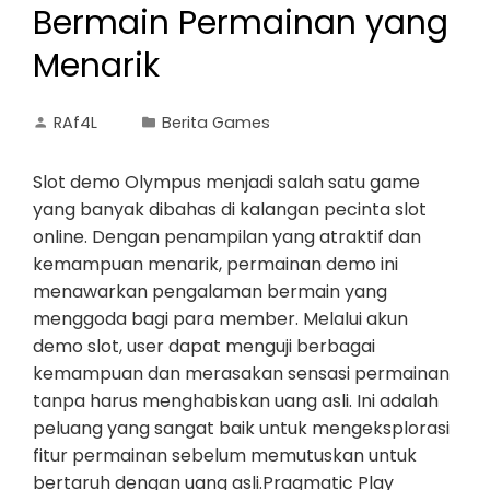
Bermain Permainan yang
Menarik
RAf4L
Berita Games
Slot demo Olympus menjadi salah satu game
yang banyak dibahas di kalangan pecinta slot
online. Dengan penampilan yang atraktif dan
kemampuan menarik, permainan demo ini
menawarkan pengalaman bermain yang
menggoda bagi para member. Melalui akun
demo slot, user dapat menguji berbagai
kemampuan dan merasakan sensasi permainan
tanpa harus menghabiskan uang asli. Ini adalah
peluang yang sangat baik untuk mengeksplorasi
fitur permainan sebelum memutuskan untuk
bertaruh dengan uang asli.Pragmatic Play