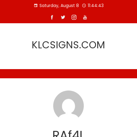
Skip
Saturday, August 8
11:44:44
to
content
KLCSIGNS.COM
RAf4L