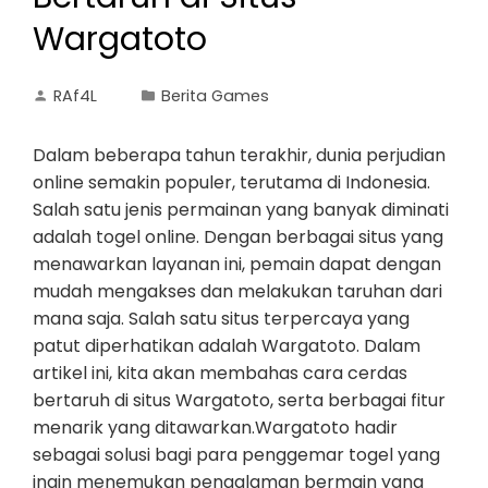
Wargatoto
RAf4L
Berita Games
Dalam beberapa tahun terakhir, dunia perjudian
online semakin populer, terutama di Indonesia.
Salah satu jenis permainan yang banyak diminati
adalah togel online. Dengan berbagai situs yang
menawarkan layanan ini, pemain dapat dengan
mudah mengakses dan melakukan taruhan dari
mana saja. Salah satu situs terpercaya yang
patut diperhatikan adalah Wargatoto. Dalam
artikel ini, kita akan membahas cara cerdas
bertaruh di situs Wargatoto, serta berbagai fitur
menarik yang ditawarkan.Wargatoto hadir
sebagai solusi bagi para penggemar togel yang
ingin menemukan pengalaman bermain yang