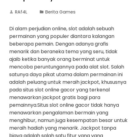
RAf4L
Berita Games
Di alam perjudian online, slot adalah sebuah
permainan yang populer diantara kalangan
beberapa pemain. Dengan adanya grafis
menarik dan beraneka tema yang seru, tidak
ajaib ketika banyak orang berminat untuk
mencoba peruntungannya pada alat slot. Salah
satunya daya pikat utama dalam permainan ini
adalah peluang untuk meraih jackpot, khususnya
pada situs slot online gacor yang terkenal
menawarkan jackpot gratis bagi para
pemainnya.Situs slot online gacor tidak hanya
menawarkan pengalaman bermain yang
menghibur, namun juga kesempatan besar untuk
meraih hadiah yang menarik. Jackpot tanpa
biaya adalah salah satu fitur yang yang