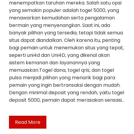
menempatkan taruhan mereka. Salah satu opsi
yang semakin populer adalah togel 5000, yang
menawarkan kemudahan serta pengalaman
bermain yang menyenangkan. Saat ini, ada
banyak pilihan yang tersedia, tetapi tidak semua
situs dapat diandalkan. Oleh karena itu, penting
bagi pemain untuk menemukan situs yang tepat,
seperti uni4d dan Uni4D, yang dikenal akan
sistem kemanan dan layanannya yang
memuaskan.Togel dana, togel qris, dan togel
pulsa menjadi pilihan yang menarik bagi para
pemain yang ingin bertransaksi dengan mudah.
Dengan minimal deposit yang rendah, yaitu togel
deposit 5000, pemain dapat merasakan sensasi…
Read More