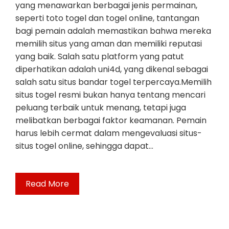
yang menawarkan berbagai jenis permainan,
seperti toto togel dan togel online, tantangan
bagi pemain adalah memastikan bahwa mereka
memilih situs yang aman dan memiliki reputasi
yang baik. Salah satu platform yang patut
diperhatikan adalah uni4d, yang dikenal sebagai
salah satu situs bandar togel terpercaya.Memilih
situs togel resmi bukan hanya tentang mencari
peluang terbaik untuk menang, tetapi juga
melibatkan berbagai faktor keamanan. Pemain
harus lebih cermat dalam mengevaluasi situs-
situs togel online, sehingga dapat…
Read More