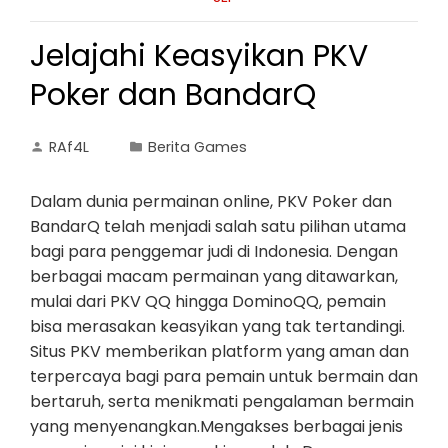
Jelajahi Keasyikan PKV
Poker dan BandarQ
RAf4L
Berita Games
Dalam dunia permainan online, PKV Poker dan
BandarQ telah menjadi salah satu pilihan utama
bagi para penggemar judi di Indonesia. Dengan
berbagai macam permainan yang ditawarkan,
mulai dari PKV QQ hingga DominoQQ, pemain
bisa merasakan keasyikan yang tak tertandingi.
Situs PKV memberikan platform yang aman dan
terpercaya bagi para pemain untuk bermain dan
bertaruh, serta menikmati pengalaman bermain
yang menyenangkan.Mengakses berbagai jenis