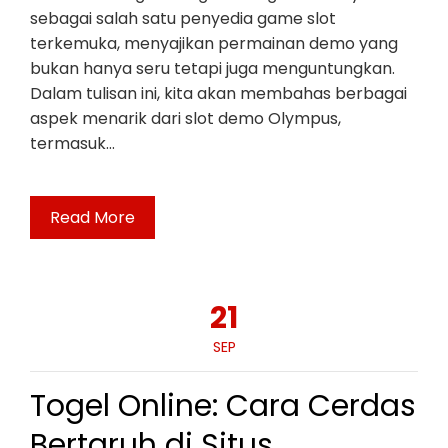
sebagai salah satu penyedia game slot
terkemuka, menyajikan permainan demo yang
bukan hanya seru tetapi juga menguntungkan.
Dalam tulisan ini, kita akan membahas berbagai
aspek menarik dari slot demo Olympus,
termasuk…
Read More
21
SEP
Togel Online: Cara Cerdas
Bertaruh di Situs