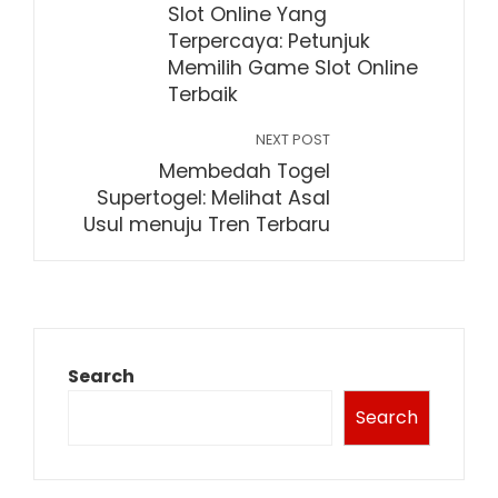
Slot Online Yang
Terpercaya: Petunjuk
Memilih Game Slot Online
Terbaik
NEXT POST
Membedah Togel
Supertogel: Melihat Asal
Usul menuju Tren Terbaru
Search
Search