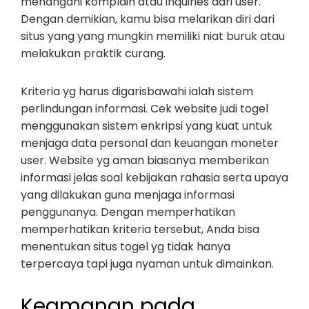
menangani komplain atau inquiries dari user.
Dengan demikian, kamu bisa melarikan diri dari
situs yang yang mungkin memiliki niat buruk atau
melakukan praktik curang.
Kriteria yg harus digarisbawahi ialah sistem
perlindungan informasi. Cek website judi togel
menggunakan sistem enkripsi yang kuat untuk
menjaga data personal dan keuangan moneter
user. Website yg aman biasanya memberikan
informasi jelas soal kebijakan rahasia serta upaya
yang dilakukan guna menjaga informasi
penggunanya. Dengan memperhatikan
memperhatikan kriteria tersebut, Anda bisa
menentukan situs togel yg tidak hanya
terpercaya tapi juga nyaman untuk dimainkan.
Keamanan pada