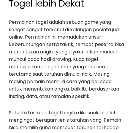
Togel lebih Dekat
Permainan togel adalah sebuah game yang
sangat sangat terkenal di kalangan pecinta judi
online. Permainan ini memadukan unsur
keberuntungan serta taktik, tempat peserta bisa
menentukan angka yang diyakini akan muncul
muncul pada hasil drawing. Kuda togel
menawarkan pengalaman yang seru seru,
terutama saat taruhan dimulai naik. Masing-
masing pemain memiliki cara yang berbeda
untuk menentukan angka, baik itu berdasarkan
insting, data, atau ramalan spesifik.
Satu faktor kuda togel begitu dikesankan ialah
mengingat beragam jenis taruhan yang. Pemain
bisa memilih guna membuat taruhan terhadap