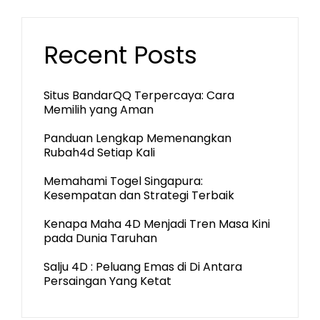
Recent Posts
Situs BandarQQ Terpercaya: Cara
Memilih yang Aman
Panduan Lengkap Memenangkan
Rubah4d Setiap Kali
Memahami Togel Singapura:
Kesempatan dan Strategi Terbaik
Kenapa Maha 4D Menjadi Tren Masa Kini
pada Dunia Taruhan
Salju 4D : Peluang Emas di Di Antara
Persaingan Yang Ketat