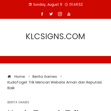
Skip
Sunday, August 9
01:46:52
to
content
KLCSIGNS.COM
Home
Berita Games
KudaTogel: Trik Mencari Website Aman dan Reputasi
Baik
BERITA GAMES