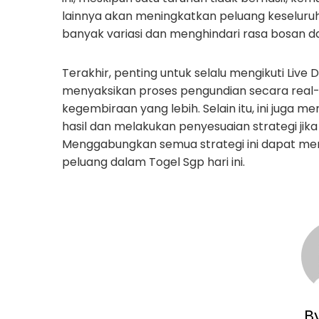
lainnya akan meningkatkan peluang keseluruh
banyak variasi dan menghindari rasa bosan 
Terakhir, penting untuk selalu mengikuti Liv
menyaksikan proses pengundian secara real
kegembiraan yang lebih. Selain itu, ini juga
hasil dan melakukan penyesuaian strategi jika 
Menggabungkan semua strategi ini dapat m
peluang dalam Togel Sgp hari ini.
B