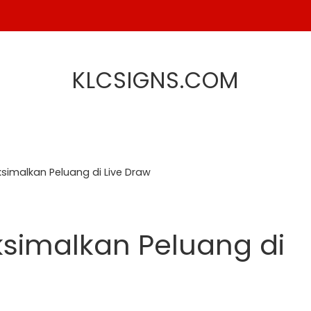
KLCSIGNS.COM
simalkan Peluang di Live Draw
simalkan Peluang di