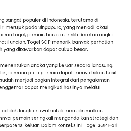
 sangat populer di Indonesia, terutama di
ri merujuk pada Singapura, yang menjadi lokasi
rmainan togel, pemain harus memilih deretan angka
asil undian. Togel SGP menarik banyak perhatian
h yang ditawarkan dapat cukup besar.
uk menentukan angka yang keluar secara langsung.
lan, di mana para pemain dapat menyaksikan hasil
 sudah menjadi bagian integral dari pengalaman
enggemar dapat mengikuti hasilnya melalui
P adalah langkah awal untuk memaksimalkan
umnya, pemain seringkali mengandalkan strategi dan
rpotensi keluar. Dalam konteks ini, Togel SGP Hari