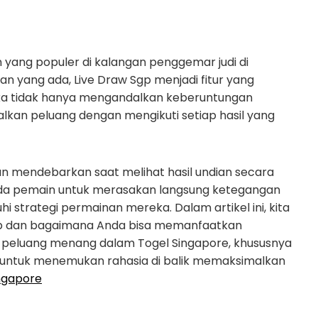
 yang populer di kalangan penggemar judi di
n yang ada, Live Draw Sgp menjadi fitur yang
eka tidak hanya mengandalkan keberuntungan
kan peluang dengan mengikuti setiap hasil yang
 mendebarkan saat melihat hasil undian secara
da pemain untuk merasakan langsung ketegangan
 strategi permainan mereka. Dalam artikel ini, kita
gp dan bagaimana Anda bisa memanfaatkan
n peluang menang dalam Togel Singapore, khususnya
i untuk menemukan rahasia di balik memaksimalkan
ingapore