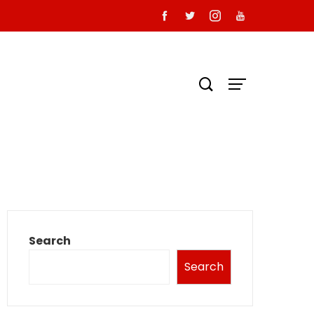
Search
Search