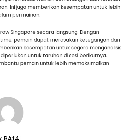
an. Ini juga memberikan kesempatan untuk lebih
dalam permainan.
e Draw Singapore secara langsung. Dengan
-time, pemain dapat merasakan ketegangan dan
 memberikan kesempatan untuk segera menganalisis
diperlukan untuk taruhan di sesi berikutnya.
embantu pemain untuk lebih memaksimalkan
y RAf4L