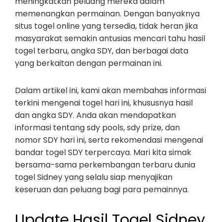
meningkatkan peluang mereka dalam
memenangkan permainan. Dengan banyaknya
situs togel online yang tersedia, tidak heran jika
masyarakat semakin antusias mencari tahu hasil
togel terbaru, angka SDY, dan berbagai data
yang berkaitan dengan permainan ini.
Dalam artikel ini, kami akan membahas informasi
terkini mengenai togel hari ini, khususnya hasil
dan angka SDY. Anda akan mendapatkan
informasi tentang sdy pools, sdy prize, dan
nomor SDY hari ini, serta rekomendasi mengenai
bandar togel SDY terpercaya. Mari kita simak
bersama-sama perkembangan terbaru dunia
togel Sidney yang selalu siap menyajikan
keseruan dan peluang bagi para pemainnya.
Update Hasil Togel Sidney