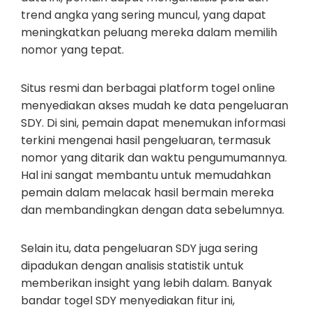
trend angka yang sering muncul, yang dapat
meningkatkan peluang mereka dalam memilih
nomor yang tepat.
Situs resmi dan berbagai platform togel online
menyediakan akses mudah ke data pengeluaran
SDY. Di sini, pemain dapat menemukan informasi
terkini mengenai hasil pengeluaran, termasuk
nomor yang ditarik dan waktu pengumumannya.
Hal ini sangat membantu untuk memudahkan
pemain dalam melacak hasil bermain mereka
dan membandingkan dengan data sebelumnya.
Selain itu, data pengeluaran SDY juga sering
dipadukan dengan analisis statistik untuk
memberikan insight yang lebih dalam. Banyak
bandar togel SDY menyediakan fitur ini,