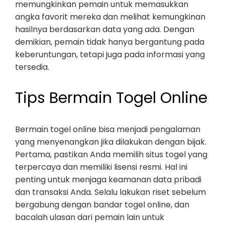
memungkinkan pemain untuk memasukkan
angka favorit mereka dan melihat kemungkinan
hasilnya berdasarkan data yang ada. Dengan
demikian, pemain tidak hanya bergantung pada
keberuntungan, tetapi juga pada informasi yang
tersedia.
Tips Bermain Togel Online
Bermain togel online bisa menjadi pengalaman
yang menyenangkan jika dilakukan dengan bijak.
Pertama, pastikan Anda memilih situs togel yang
terpercaya dan memiliki lisensi resmi. Hal ini
penting untuk menjaga keamanan data pribadi
dan transaksi Anda. Selalu lakukan riset sebelum
bergabung dengan bandar togel online, dan
bacalah ulasan dari pemain lain untuk