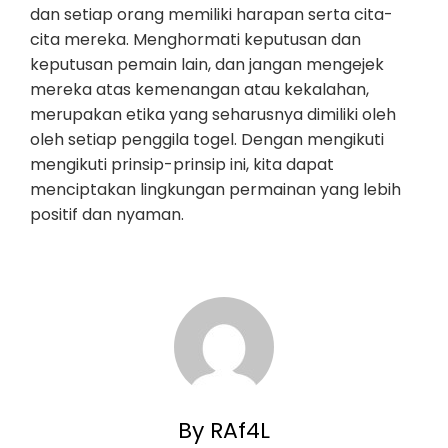
dan setiap orang memiliki harapan serta cita-
cita mereka. Menghormati keputusan dan
keputusan pemain lain, dan jangan mengejek
mereka atas kemenangan atau kekalahan,
merupakan etika yang seharusnya dimiliki oleh
oleh setiap penggila togel. Dengan mengikuti
mengikuti prinsip-prinsip ini, kita dapat
menciptakan lingkungan permainan yang lebih
positif dan nyaman.
By RAf4L