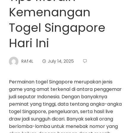
Kemenangan
Togel Singapore
Hari Ini
RAf4L
July 14, 2025
Permainan togel Singapore merupakan jenis
game yang amat terkenal di antara penggemar
judi seputar Indonesia. Dengan banyaknya
peminat yang tinggi, data tentang angka-angka
togel Singapore, pengeluaran, serta hasil live
draw jadi sungguh dicari. Banyak sekali orang
berlomba-lomba untuk menebak nomor yang