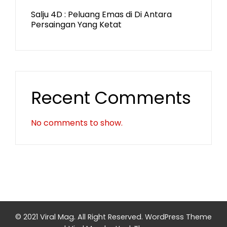
Salju 4D : Peluang Emas di Di Antara
Persaingan Yang Ketat
Recent Comments
No comments to show.
© 2021 Viral Mag. All Right Reserved.
WordPress Theme