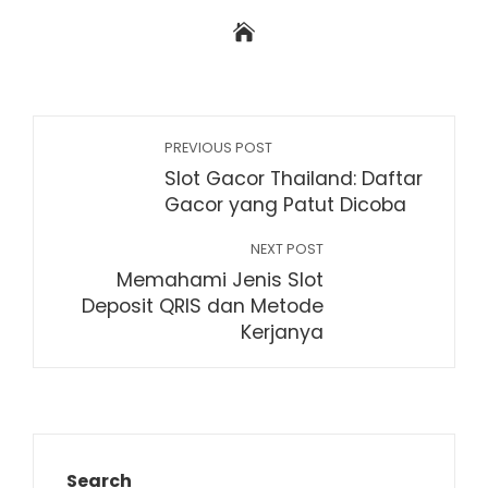
PREVIOUS POST
Slot Gacor Thailand: Daftar
Gacor yang Patut Dicoba
NEXT POST
Memahami Jenis Slot
Deposit QRIS dan Metode
Kerjanya
Search