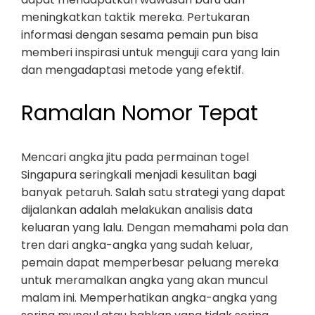
meningkatkan taktik mereka. Pertukaran
informasi dengan sesama pemain pun bisa
memberi inspirasi untuk menguji cara yang lain
dan mengadaptasi metode yang efektif.
Ramalan Nomor Tepat
Mencari angka jitu pada permainan togel
Singapura seringkali menjadi kesulitan bagi
banyak petaruh. Salah satu strategi yang dapat
dijalankan adalah melakukan analisis data
keluaran yang lalu. Dengan memahami pola dan
tren dari angka-angka yang sudah keluar,
pemain dapat memperbesar peluang mereka
untuk meramalkan angka yang akan muncul
malam ini. Memperhatikan angka-angka yang