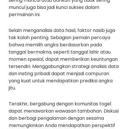
sering muncul atau bahkan yang tidak sering
muncul juga bisa jadi kunci sukses dalam
permainan ini.
Selain menganalisis data hasil, faktor nasib juga
tak kalah penting. Sebagian pemain percaya
bahwa memilih angka berdasarkan pada
tanggal bermakna, seperti tanggal lahir atau
momen spesial, dapat memberikan keuntungan
tersendiri. Menggabungkan strategi analisis data
dan insting pribadi dapat menjadi campuran
yang kuat untuk mendapatkan prediksi angka
jitu.
Terakhir, bergabung dengan komunitas togel
dapat menawarkan wawasan tambahan. Diskusi
dan berbagi pengalaman dengan sesama
memungkinkan Anda mendapatkan perspektif