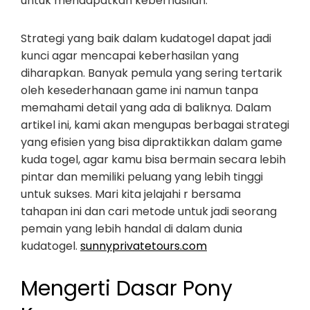
untuk mendapatkan keberhasilan.
Strategi yang baik dalam kudatogel dapat jadi
kunci agar mencapai keberhasilan yang
diharapkan. Banyak pemula yang sering tertarik
oleh kesederhanaan game ini namun tanpa
memahami detail yang ada di baliknya. Dalam
artikel ini, kami akan mengupas berbagai strategi
yang efisien yang bisa dipraktikkan dalam game
kuda togel, agar kamu bisa bermain secara lebih
pintar dan memiliki peluang yang lebih tinggi
untuk sukses. Mari kita jelajahi r bersama
tahapan ini dan cari metode untuk jadi seorang
pemain yang lebih handal di dalam dunia
kudatogel.
sunnyprivatetours.com
Mengerti Dasar Pony