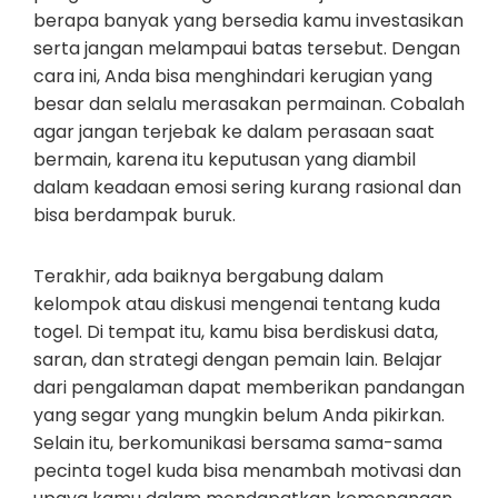
berapa banyak yang bersedia kamu investasikan
serta jangan melampaui batas tersebut. Dengan
cara ini, Anda bisa menghindari kerugian yang
besar dan selalu merasakan permainan. Cobalah
agar jangan terjebak ke dalam perasaan saat
bermain, karena itu keputusan yang diambil
dalam keadaan emosi sering kurang rasional dan
bisa berdampak buruk.
Terakhir, ada baiknya bergabung dalam
kelompok atau diskusi mengenai tentang kuda
togel. Di tempat itu, kamu bisa berdiskusi data,
saran, dan strategi dengan pemain lain. Belajar
dari pengalaman dapat memberikan pandangan
yang segar yang mungkin belum Anda pikirkan.
Selain itu, berkomunikasi bersama sama-sama
pecinta togel kuda bisa menambah motivasi dan