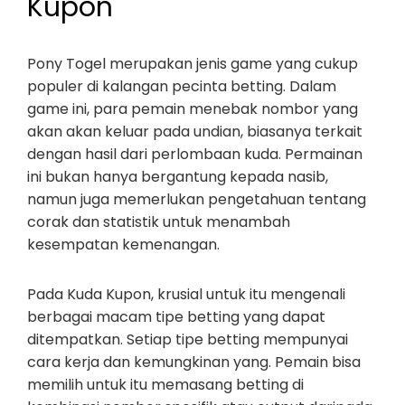
Kupon
Pony Togel merupakan jenis game yang cukup
populer di kalangan pecinta betting. Dalam
game ini, para pemain menebak nombor yang
akan akan keluar pada undian, biasanya terkait
dengan hasil dari perlombaan kuda. Permainan
ini bukan hanya bergantung kepada nasib,
namun juga memerlukan pengetahuan tentang
corak dan statistik untuk menambah
kesempatan kemenangan.
Pada Kuda Kupon, krusial untuk itu mengenali
berbagai macam tipe betting yang dapat
ditempatkan. Setiap tipe betting mempunyai
cara kerja dan kemungkinan yang. Pemain bisa
memilih untuk itu memasang betting di