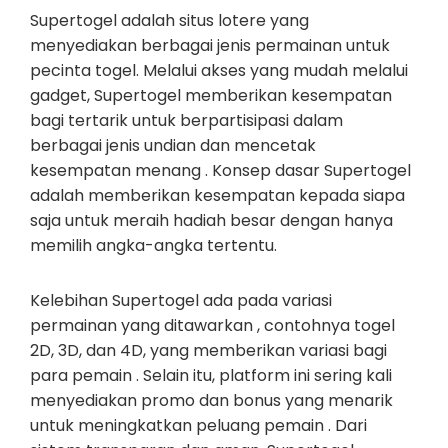
Supertogel adalah situs lotere yang
menyediakan berbagai jenis permainan untuk
pecinta togel. Melalui akses yang mudah melalui
gadget, Supertogel memberikan kesempatan
bagi tertarik untuk berpartisipasi dalam
berbagai jenis undian dan mencetak
kesempatan menang . Konsep dasar Supertogel
adalah memberikan kesempatan kepada siapa
saja untuk meraih hadiah besar dengan hanya
memilih angka-angka tertentu.
Kelebihan Supertogel ada pada variasi
permainan yang ditawarkan , contohnya togel
2D, 3D, dan 4D, yang memberikan variasi bagi
para pemain . Selain itu, platform ini sering kali
menyediakan promo dan bonus yang menarik
untuk meningkatkan peluang pemain . Dari