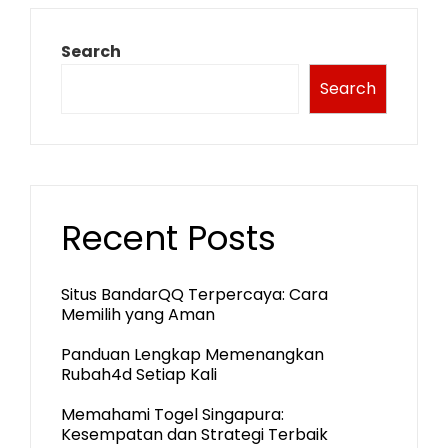
Search
Search
Recent Posts
Situs BandarQQ Terpercaya: Cara
Memilih yang Aman
Panduan Lengkap Memenangkan
Rubah4d Setiap Kali
Memahami Togel Singapura:
Kesempatan dan Strategi Terbaik