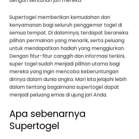
dengan sentuhan jari mereka.
Supertogel memberikan kemudahan dan
kenyamanan bagi seluruh penggemar togel di
semua tempat. Di dalamnya, terdapat beraneka
pilihan permainan yang menarik, serta peluang
untuk mendapatkan hadiah yang menggiurkan.
Dengan fitur-fitur canggih dan informasi terkini,
super togel sudah menjadi pilihan utama bagi
mereka yang ingin mencoba keberuntungan
dirinya dalam dunia angka. Mari kita jelajahi lebih
dalam tentang bagaimana supertogel dapat
menjadi peluang emas di ujung jari Anda.
Apa sebenarnya
Supertogel