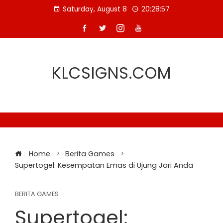
Skip
Saturday, August 8
20:28:57
to
content
KLCSIGNS.COM
Home
Berita Games
Supertogel: Kesempatan Emas di Ujung Jari Anda
BERITA GAMES
Supertogel: