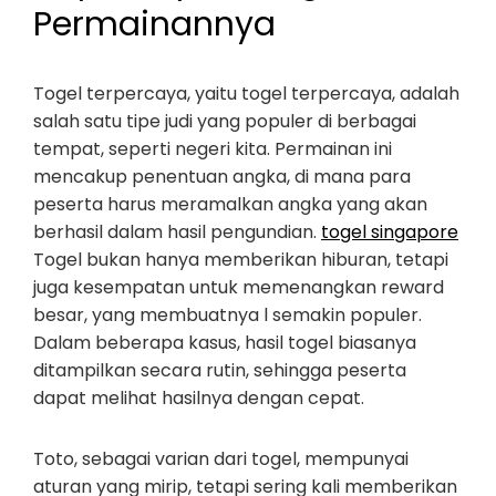
Permainannya
Togel terpercaya, yaitu togel terpercaya, adalah
salah satu tipe judi yang populer di berbagai
tempat, seperti negeri kita. Permainan ini
mencakup penentuan angka, di mana para
peserta harus meramalkan angka yang akan
berhasil dalam hasil pengundian.
togel singapore
Togel bukan hanya memberikan hiburan, tetapi
juga kesempatan untuk memenangkan reward
besar, yang membuatnya l semakin populer.
Dalam beberapa kasus, hasil togel biasanya
ditampilkan secara rutin, sehingga peserta
dapat melihat hasilnya dengan cepat.
Toto, sebagai varian dari togel, mempunyai
aturan yang mirip, tetapi sering kali memberikan