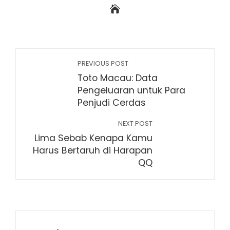
PREVIOUS POST
Toto Macau: Data
Pengeluaran untuk Para
Penjudi Cerdas
NEXT POST
Lima Sebab Kenapa Kamu
Harus Bertaruh di Harapan
QQ