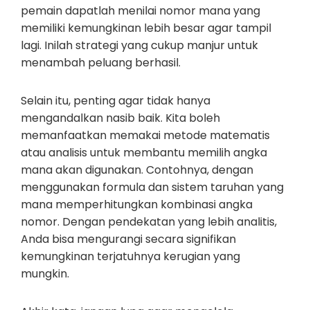
pemain dapatlah menilai nomor mana yang
memiliki kemungkinan lebih besar agar tampil
lagi. Inilah strategi yang cukup manjur untuk
menambah peluang berhasil.
Selain itu, penting agar tidak hanya
mengandalkan nasib baik. Kita boleh
memanfaatkan memakai metode matematis
atau analisis untuk membantu memilih angka
mana akan digunakan. Contohnya, dengan
menggunakan formula dan sistem taruhan yang
mana memperhitungkan kombinasi angka
nomor. Dengan pendekatan yang lebih analitis,
Anda bisa mengurangi secara signifikan
kemungkinan terjatuhnya kerugian yang
mungkin.