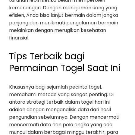
taruhan lebih ketika belum memperoleh
kemenangan. Dengan manajemen uang yang
efisien, Anda bisa lanjut bermain dalam jangka
panjang dan menikmati pengalaman bermain
melainkan dengan merugikan kesehatan
finansial.
Tips Terbaik bagi
Permainan Togel Saat Ini
Khususnya bagi sejumlah pecinta togel,
memahami metode yang sangat penting. Di
antara strategi terbaik dalam togel hari ini
adalah dengan menganalisis data dari hasil
pengundian sebelumnya. Dengan mencermati
mencermati data dan pola angka yang ada
muncul dalam berbagai minggu terakhir, para