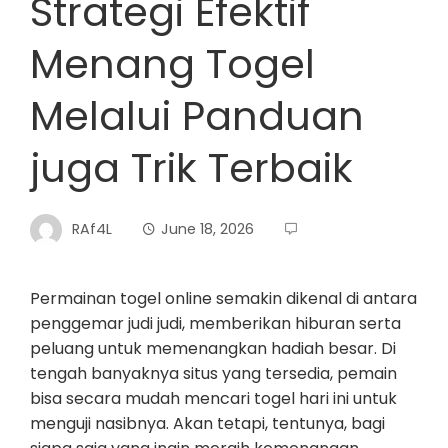
Strategi Efektif
Menang Togel
Melalui Panduan
juga Trik Terbaik
RAf4L
June 18, 2026
Permainan togel online semakin dikenal di antara
penggemar judi judi, memberikan hiburan serta
peluang untuk memenangkan hadiah besar. Di
tengah banyaknya situs yang tersedia, pemain
bisa secara mudah mencari togel hari ini untuk
menguji nasibnya. Akan tetapi, tentunya, bagi