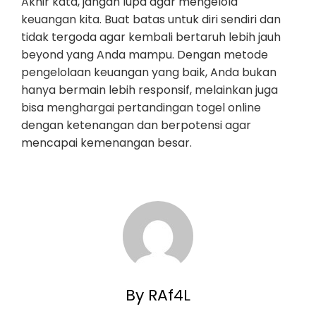
Akhir kata, jangan lupa agar mengelola
keuangan kita. Buat batas untuk diri sendiri dan
tidak tergoda agar kembali bertaruh lebih jauh
beyond yang Anda mampu. Dengan metode
pengelolaan keuangan yang baik, Anda bukan
hanya bermain lebih responsif, melainkan juga
bisa menghargai pertandingan togel online
dengan ketenangan dan berpotensi agar
mencapai kemenangan besar.
By RAf4L