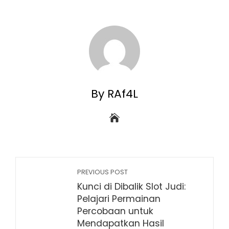
By RAf4L
PREVIOUS POST
Kunci di Dibalik Slot Judi:
Pelajari Permainan
Percobaan untuk
Mendapatkan Hasil