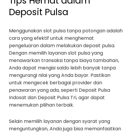
Tips Hemat dalam
Deposit Pulsa
Menggunakan slot pulsa tanpa potongan adalah
cara yang efektif untuk menghemat
pengeluaran dalam melakukan deposit pulsa.
Dengan memilih layanan slot pulsa yang
menawarkan transaksi tanpa biaya tambahan,
Anda dapat mengisi saldo lebih banyak tanpa
mengurangi nilai yang Anda bayar. Pastikan
untuk mengecek berbagai provider dan
penawaran yang ada, seperti Deposit Pulsa
Indosat dan Deposit Pulsa Tri, agar dapat
menemukan pilihan terbaik.
Selain memilih layanan dengan syarat yang
menguntungkan, Anda juga bisa memanfaatkan