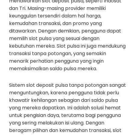
menawarkan slot deposit pulsa, seperti Indosat
dan Tri. Masing-masing provider memiliki
keunggulan tersendiri dalam hal harga,
kemudahan transaksi, dan promo yang
ditawarkan. Dengan demikian, pengguna dapat
memilih slot pulsa yang sesuai dengan
kebutuhan mereka. Slot pulsa ini juga mendukung
transaksi tanpa potongan, yang semakin
menarik perhatian pengguna yang ingin
memaksimalkan saldo pulsa mereka.
Sistem slot deposit pulsa tanpa potongan sangat
menguntungkan, karena pengguna tidak perlu
khawatir kehilangan sebagian dari saldo pulsa
yang mereka dapatkan. Ini adalah solusi hemat
untuk pengisian daya, terutama bagi pengguna
yang sering melakukan isi ulang. Dengan
beragam pilihan dan kemudahan transaksi, slot