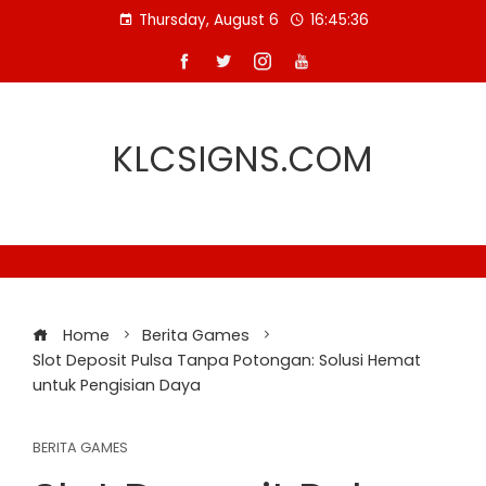
Skip
Thursday, August 6
16:45:36
to
content
KLCSIGNS.COM
Home
Berita Games
Slot Deposit Pulsa Tanpa Potongan: Solusi Hemat
untuk Pengisian Daya
BERITA GAMES