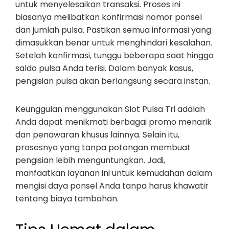
untuk menyelesaikan transaksi. Proses ini
biasanya melibatkan konfirmasi nomor ponsel
dan jumlah pulsa. Pastikan semua informasi yang
dimasukkan benar untuk menghindari kesalahan.
Setelah konfirmasi, tunggu beberapa saat hingga
saldo pulsa Anda terisi. Dalam banyak kasus,
pengisian pulsa akan berlangsung secara instan.
Keunggulan menggunakan Slot Pulsa Tri adalah
Anda dapat menikmati berbagai promo menarik
dan penawaran khusus lainnya. Selain itu,
prosesnya yang tanpa potongan membuat
pengisian lebih menguntungkan. Jadi,
manfaatkan layanan ini untuk kemudahan dalam
mengisi daya ponsel Anda tanpa harus khawatir
tentang biaya tambahan.