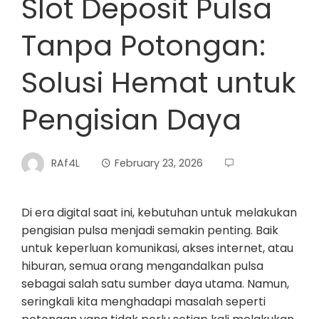
Slot Deposit Pulsa
Tanpa Potongan:
Solusi Hemat untuk
Pengisian Daya
RAf4L
February 23, 2026
Di era digital saat ini, kebutuhan untuk melakukan
pengisian pulsa menjadi semakin penting. Baik
untuk keperluan komunikasi, akses internet, atau
hiburan, semua orang mengandalkan pulsa
sebagai salah satu sumber daya utama. Namun,
seringkali kita menghadapi masalah seperti