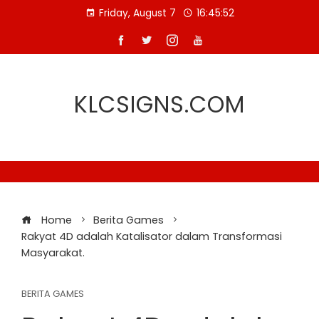
Skip
Friday, August 7
16:45:52
to
content
KLCSIGNS.COM
Home
Berita Games
Rakyat 4D adalah Katalisator dalam Transformasi
Masyarakat.
BERITA GAMES