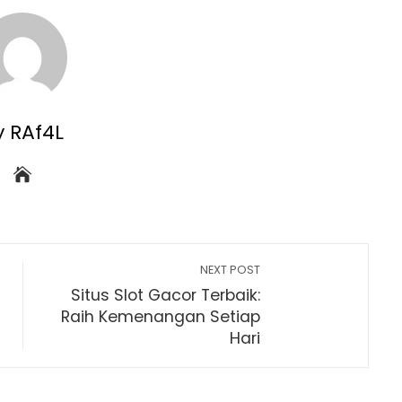
y RAf4L
NEXT POST
Situs Slot Gacor Terbaik:
Raih Kemenangan Setiap
Hari