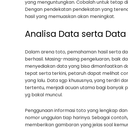
yang menguntungkan. Cobalah untuk tetap disi
Dengan pendekatan pendekatan yang terenc
hasil yang memuaskan akan meningkat.
Analisa Data serta Data
Dalam arena toto, pemahaman hasil serta da
berhasil. Masing-masing pengeluaran, baik dar
menyediakan data yang bisa dimanfaatkan da
tepat serta terkini, petaruh dapat melihat c
yang lalu. Data sgp khususnya, yang terdiri d
tertentu, menjadi acuan utama bagi banyak 
yg bakal muncul.
Penggunaan informasi toto yang lengkap dan 
nomor unggulan tiap harinya. Sebagai contoh, 
memberikan gambaran yang jelas soal kemun