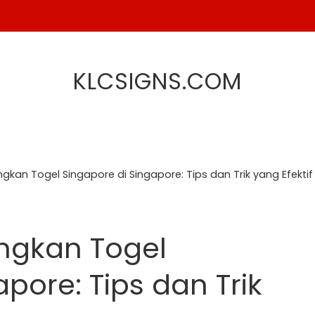
KLCSIGNS.COM
an Togel Singapore di Singapore: Tips dan Trik yang Efektif
gkan Togel
pore: Tips dan Trik