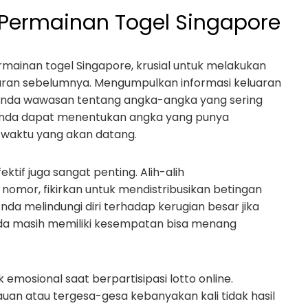
Permainan Togel Singapore
inan togel Singapore, krusial untuk melakukan
aran sebelumnya. Mengumpulkan informasi keluaran
Anda wawasan tentang angka-angka yang sering
, Anda dapat menentukan angka yang punya
ka waktu yang akan datang.
ktif juga sangat penting. Alih-alih
mor, fikirkan untuk mendistribusikan betingan
da melindungi diri terhadap kerugian besar jika
nda masih memiliki kesempatan bisa menang
 emosional saat berpartisipasi lotto online.
an atau tergesa-gesa kebanyakan kali tidak hasil