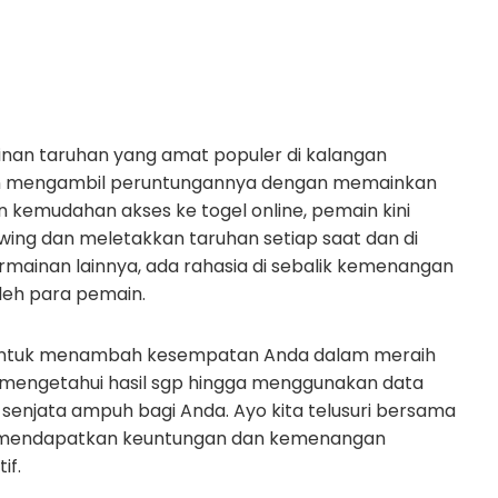
inan taruhan yang amat populer di kalangan
ngin mengambil peruntungannya dengan memainkan
emudahan akses ke togel online, pemain kini
ng dan meletakkan taruhan setiap saat dan di
mainan lainnya, ada rahasia di sebalik kemenangan
leh para pemain.
baik untuk menambah kesempatan Anda dalam meraih
 mengetahui hasil sgp hingga menggunakan data
i senjata ampuh bagi Anda. Ayo kita telusuri bersama
a mendapatkan keuntungan dan kemenangan
if.