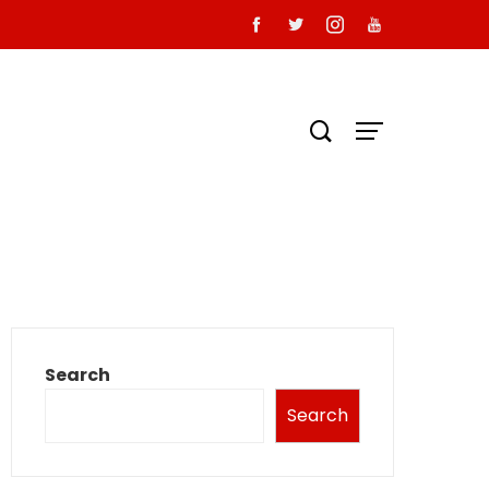
Search
Search