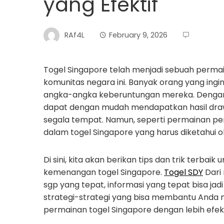
yang Efektif
RAf4L
February 9, 2026
Togel Singapore telah menjadi sebuah perma
komunitas negara ini. Banyak orang yang i
angka-angka keberuntungan mereka. Dengan k
dapat dengan mudah mendapatkan hasil drawi
segala tempat. Namun, seperti permainan per
dalam togel Singapore yang harus diketahui o
Di sini, kita akan berikan tips dan trik ter
kemenangan togel Singapore.
Togel SDY
Dari
sgp yang tepat, informasi yang tepat bisa jad
strategi-strategi yang bisa membantu And
permainan togel Singapore dengan lebih efekt