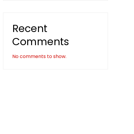
Recent
Comments
No comments to show.