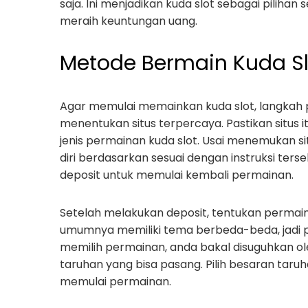
saja. Ini menjadikan kuda slot sebagai pilih
meraih keuntungan uang.
Metode Bermain Kuda Sl
Agar memulai memainkan kuda slot, langkah 
menentukan situs terpercaya. Pastikan situs 
jenis permainan kuda slot. Usai menemukan si
diri berdasarkan sesuai dengan instruksi ters
deposit untuk memulai kembali permainan.
Setelah melakukan deposit, tentukan permain
umumnya memiliki tema berbeda-beda, jadi pil
memilih permainan, anda bakal disuguhkan 
taruhan yang bisa pasang. Pilih besaran taru
memulai permainan.