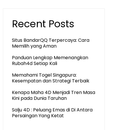
Recent Posts
Situs BandarQQ Terpercaya: Cara
Memilih yang Aman
Panduan Lengkap Memenangkan
Rubah4d Setiap Kali
Memahami Togel Singapura:
Kesempatan dan Strategi Terbaik
Kenapa Maha 4D Menjadi Tren Masa
Kini pada Dunia Taruhan
Salju 4D : Peluang Emas di Di Antara
Persaingan Yang Ketat