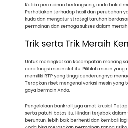
Ketika permainan berlangsung, anda bakal me
Perhatiakan terhadap hasil dan perubahan y
kuda dan mengatur strategi taruhan berdasa
permainan dan semoga sukses dalam meraih 
Trik serta Trik Meraih 
Untuk meningkatkan kesempatan menang saat
cara fungsi mesin slot itu. Pilihlah mesin yang
memiliki RTP yang tinggi cenderungnya mena
Terapkan riset mengenai variasi mesin yang t
gaya bermain Anda.
Pengelolaan bankroll juga amat krusial. Te
serta patuhi batas itu. Hindari terjebak dal
beruntun, lebih baik berhenti dan kembali la
Anda bisa merasakan permainan tanpa risiko k