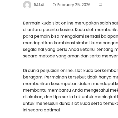
RAf4L
February 25, 2026
Bermain kuda slot online merupakan salah sat
di antara pecinta kasino. Kuda slot member
para pemain bisa mengalami sensasi balapa
mendapatkan kombinasi simbol kemenangan. 
segala hal yang perlu Anda ketahui tentang 
secara metode yang aman dan serta menye
Di dunia perjudian online, slot kuda berkem
beragam. Permainan tersebut tidak hanya me
memberikan kesempatan dalam mendapatkan
membantu membantu Anda mengetahui mekani
dilakukan, dan tips serta trik untuk meningkat
untuk menelusuri dunia slot kuda serta tem
ini secara optimal.