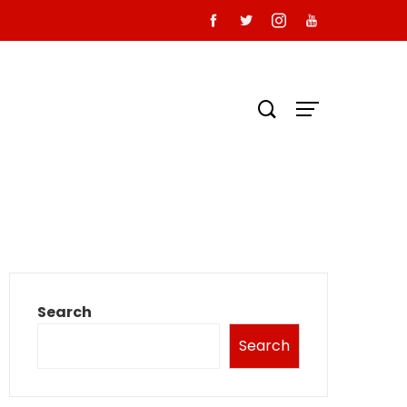
Search
Search