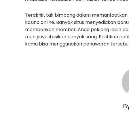
Terakhir, tak bimbang dalam memanfaatkan b
kasino online. Banyak situs menyediakan bonu
memberikan memberi Anda peluang lebih ba
menginvestasikan banyak uang. Pastikan peri
kamu bisa menggunakan penawaran tersebut
B