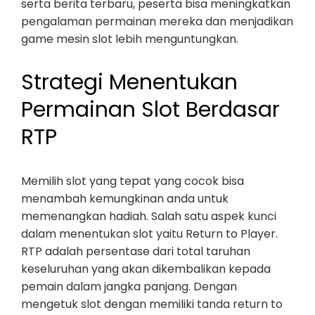
serta berita terbaru, peserta bisa meningkatkan
pengalaman permainan mereka dan menjadikan
game mesin slot lebih menguntungkan.
Strategi Menentukan
Permainan Slot Berdasar
RTP
Memilih slot yang tepat yang cocok bisa
menambah kemungkinan anda untuk
memenangkan hadiah. Salah satu aspek kunci
dalam menentukan slot yaitu Return to Player.
RTP adalah persentase dari total taruhan
keseluruhan yang akan dikembalikan kepada
pemain dalam jangka panjang. Dengan
mengetuk slot dengan memiliki tanda return to