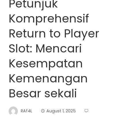
Petunjuk
Komprehensif
Return to Player
Slot: Mencari
Kesempatan
Kemenangan
Besar sekali
RAf4L
August 1, 2025