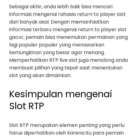
Sebagai akhir, anda lebih baik bisa mencari
informasi mengenai rahasia return to player slot
dari banyak asal. Dengan memanfaatkan
informasi terbaru mengenai return to player slot
gacor, pemain bisa menemukan permainan yang
lagi populer populer yang menawarkan
kemungkinan yang besar agar menang.
Memperhatikan RTP live slot juga menolong anda
membuat pilihan yang tepat saat menentukan
slot yang akan dimainkan.
Kesimpulan mengenai
Slot RTP
Slot RTP merupakan elemen penting yang perlu
harus diperhatikan oleh karena itu para pemain