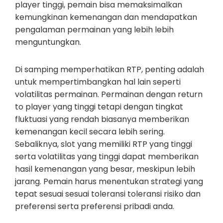
player tinggi, pemain bisa memaksimalkan
kemungkinan kemenangan dan mendapatkan
pengalaman permainan yang lebih lebih
menguntungkan.
Di samping memperhatikan RTP, penting adalah
untuk mempertimbangkan hal lain seperti
volatilitas permainan. Permainan dengan return
to player yang tinggi tetapi dengan tingkat
fluktuasi yang rendah biasanya memberikan
kemenangan kecil secara lebih sering.
Sebaliknya, slot yang memiliki RTP yang tinggi
serta volatilitas yang tinggi dapat memberikan
hasil kemenangan yang besar, meskipun lebih
jarang. Pemain harus menentukan strategi yang
tepat sesuai sesuai toleransi toleransi risiko dan
preferensi serta preferensi pribadi anda.