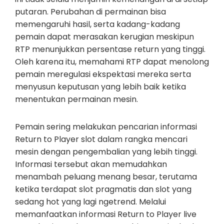
putaran. Perubahan di permainan bisa
memengaruhi hasil, serta kadang-kadang
pemain dapat merasakan kerugian meskipun
RTP menunjukkan persentase return yang tinggi.
Oleh karena itu, memahami RTP dapat menolong
pemain meregulasi ekspektasi mereka serta
menyusun keputusan yang lebih baik ketika
menentukan permainan mesin.
Pemain sering melakukan pencarian informasi
Return to Player slot dalam rangka mencari
mesin dengan pengembalian yang lebih tinggi.
Informasi tersebut akan memudahkan
menambah peluang menang besar, terutama
ketika terdapat slot pragmatis dan slot yang
sedang hot yang lagi ngetrend. Melalui
memanfaatkan informasi Return to Player live