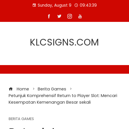
Skip
Sunday, August 9
09:43:39
to
content
KLCSIGNS.COM
Home
Berita Games
Petunjuk Komprehensif Return to Player Slot: Mencari
Kesempatan Kemenangan Besar sekali
BERITA GAMES