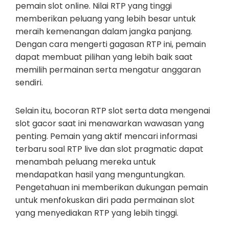
pemain slot online. Nilai RTP yang tinggi
memberikan peluang yang lebih besar untuk
meraih kemenangan dalam jangka panjang.
Dengan cara mengerti gagasan RTP ini, pemain
dapat membuat pilihan yang lebih baik saat
memilih permainan serta mengatur anggaran
sendiri.
Selain itu, bocoran RTP slot serta data mengenai
slot gacor saat ini menawarkan wawasan yang
penting. Pemain yang aktif mencari informasi
terbaru soal RTP live dan slot pragmatic dapat
menambah peluang mereka untuk
mendapatkan hasil yang menguntungkan.
Pengetahuan ini memberikan dukungan pemain
untuk menfokuskan diri pada permainan slot
yang menyediakan RTP yang lebih tinggi.