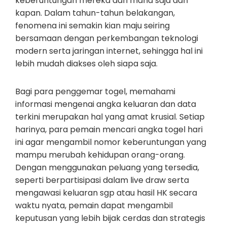
keberuntungan mereka dari mana saja dan
kapan. Dalam tahun-tahun belakangan,
fenomena ini semakin kian maju seiring
bersamaan dengan perkembangan teknologi
modern serta jaringan internet, sehingga hal ini
lebih mudah diakses oleh siapa saja.
Bagi para penggemar togel, memahami
informasi mengenai angka keluaran dan data
terkini merupakan hal yang amat krusial. Setiap
harinya, para pemain mencari angka togel hari
ini agar mengambil nomor keberuntungan yang
mampu merubah kehidupan orang-orang.
Dengan menggunakan peluang yang tersedia,
seperti berpartisipasi dalam live draw serta
mengawasi keluaran sgp atau hasil HK secara
waktu nyata, pemain dapat mengambil
keputusan yang lebih bijak cerdas dan strategis