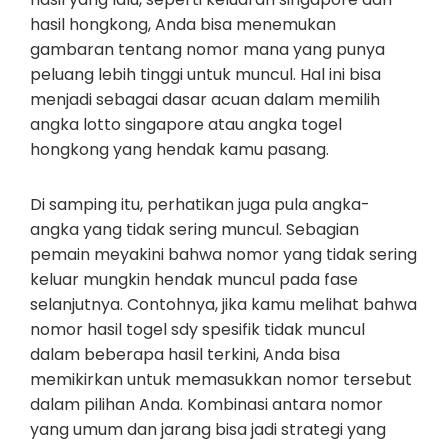
hasil hongkong, Anda bisa menemukan
gambaran tentang nomor mana yang punya
peluang lebih tinggi untuk muncul. Hal ini bisa
menjadi sebagai dasar acuan dalam memilih
angka lotto singapore atau angka togel
hongkong yang hendak kamu pasang.
Di samping itu, perhatikan juga pula angka-
angka yang tidak sering muncul. Sebagian
pemain meyakini bahwa nomor yang tidak sering
keluar mungkin hendak muncul pada fase
selanjutnya. Contohnya, jika kamu melihat bahwa
nomor hasil togel sdy spesifik tidak muncul
dalam beberapa hasil terkini, Anda bisa
memikirkan untuk memasukkan nomor tersebut
dalam pilihan Anda. Kombinasi antara nomor
yang umum dan jarang bisa jadi strategi yang