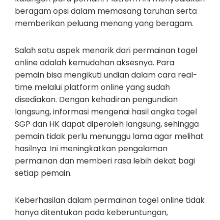
beragam opsi dalam memasang taruhan serta
memberikan peluang menang yang beragam.
Salah satu aspek menarik dari permainan togel
online adalah kemudahan aksesnya. Para
pemain bisa mengikuti undian dalam cara real-
time melalui platform online yang sudah
disediakan. Dengan kehadiran pengundian
langsung, informasi mengenai hasil angka togel
SGP dan HK dapat diperoleh langsung, sehingga
pemain tidak perlu menunggu lama agar melihat
hasilnya. Ini meningkatkan pengalaman
permainan dan memberi rasa lebih dekat bagi
setiap pemain.
Keberhasilan dalam permainan togel online tidak
hanya ditentukan pada keberuntungan,