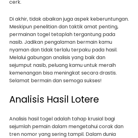
cerk.
Di akhir, tidak abaikan juga aspek keberuntungan.
Meskipun penelitian dan taktik amat penting,
permainan togel tetaplah tergantung pada
nasib. Jadikan pengalaman bermain kamu
nyaman dan tidak terlalu terpaku pada hasil.
Melalui gabungan analisis yang baik dan
sejumput nasib, peluang kamu untuk meraih
kemenangan bisa meningkat secara drastis.
Selamat bermain dan semoga sukses!
Analisis Hasil Lotere
Analisis hasil togel adalah tahap krusial bagi
sejumlah pemain dalam mengetahui corak dan
tren nomor yang sering tampil. Dalam dunia