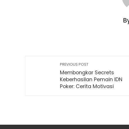
B
PREVIOUS POST
Membongkar Secrets
Keberhasilan Pemain IDN
Poker: Cerita Motivasi