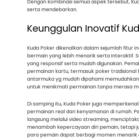
Dengan kombinasi semua aspek tersebut, Ku
serta mendebarkan.
Keunggulan Inovatif Ku
Kuda Poker dikenalkan dalam sejumlah fitur
bermain yang lebih menarik serta interaktif. 
yang responsif serta mudah digunakan. Pema
permainan kartu, termasuk poker tradisional 
antarmuka yg mudah dipahami memudahkan p
untuk menikmati permainan tanpa merasa mer
Di samping itu, Kuda Poker juga memperkenal
permainan real dari kenyamanan di rumah. P
langsung melalui video streaming, menciptakan
menambah kepercayaan diri pemain, tetapi 
para pemain dapat berbagi momen menarik d