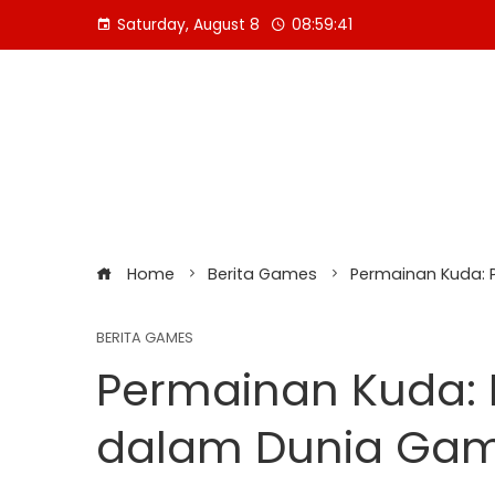
Skip
Saturday, August 8
08:59:42
to
content
Home
Berita Games
Permainan Kuda:
BERITA GAMES
Permainan Kuda:
dalam Dunia Gam