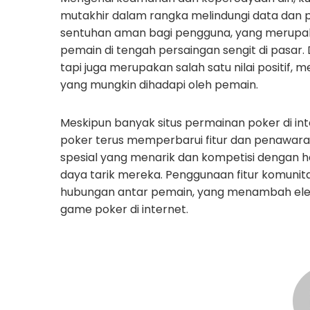
mutakhir dalam rangka melindungi data dan
sentuhan aman bagi pengguna, yang merupa
pemain di tengah persaingan sengit di pasar
tapi juga merupakan salah satu nilai positif,
yang mungkin dihadapi oleh pemain.
Meskipun banyak situs permainan poker di int
poker terus memperbarui fitur dan penawar
spesial yang menarik dan kompetisi dengan 
daya tarik mereka. Penggunaan fitur komun
hubungan antar pemain, yang menambah eleme
game poker di internet.