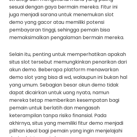
sesuai dengan gaya bermain mereka. Fitur ini
juga menjadi sarana untuk menemukan slot
demo yang gacor atau memiliki potensi
pembayaran tinggi, sehingga pemain bisa
memaksimalkan pengalaman bermain mereka.
Selain itu, penting untuk memperhatikan apakah
situs slot tersebut memungkinkan penarikan dari
akun demo. Beberapa platform menawarkan
demo slot yang bisa di wd, walaupun ini bukan hal
yang umum. Sebagian besar akun demo tidak
dapat dicairkan untuk uang nyata, namun
mereka tetap memberikan kesempatan bagi
pemain untuk berlatih dan mengasah
keterampilan tanpa risiko finansial. Pada
akhirnya, situs yang memiliki fitur demo menjadi
pilihan ideal bagi pemain yang ingin menjelajahi