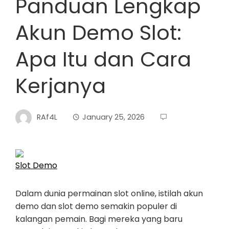
Panduan Lengkap
Akun Demo Slot:
Apa Itu dan Cara
Kerjanya
RAf4L
January 25, 2026
Slot Demo
Dalam dunia permainan slot online, istilah akun
demo dan slot demo semakin populer di
kalangan pemain. Bagi mereka yang baru