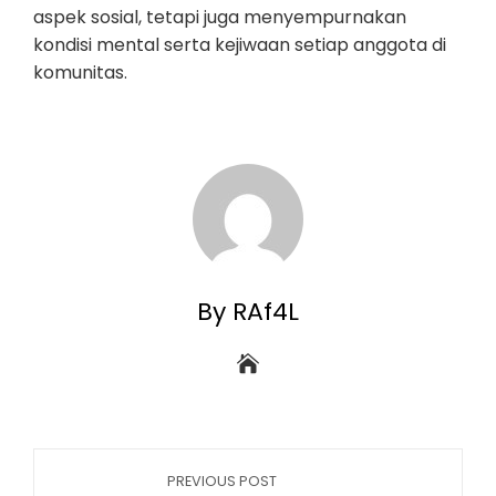
aspek sosial, tetapi juga menyempurnakan
kondisi mental serta kejiwaan setiap anggota di
komunitas.
By RAf4L
PREVIOUS POST