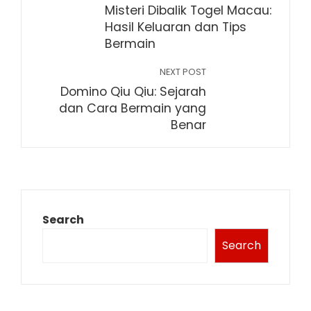
Misteri Dibalik Togel Macau:
Hasil Keluaran dan Tips
Bermain
NEXT POST
Domino Qiu Qiu: Sejarah
dan Cara Bermain yang
Benar
Search
Search