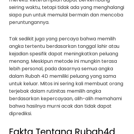
seiring waktu, tetapi tidak ada yang menghalangi
siapa pun untuk memulai bermain dan mencoba
peruntungannya.
Tak sedikit juga yang percaya bahwa memilih
angka tertentu berdasarkan tanggal lahir atau
kejadian spesifik dapat meningkatkan peluang
menang. Meskipun metode ini mungkin terasa
lebih personal, pada dasarnya semua angka
dalam Rubah 4D memiliki peluang yang sama
untuk keluar. Mitos ini sering kali membuat orang
terjebak dalam rutinitas memilih angka
berdasarkan kepercayaan, alih-alih memahami
bahwa hasilnya murni acak dan tidak dapat
diprediksi.
Fakta Tentang Rubah4d