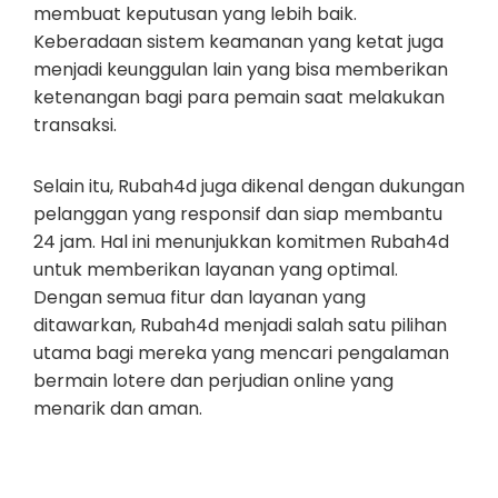
membuat keputusan yang lebih baik.
Keberadaan sistem keamanan yang ketat juga
menjadi keunggulan lain yang bisa memberikan
ketenangan bagi para pemain saat melakukan
transaksi.
Selain itu, Rubah4d juga dikenal dengan dukungan
pelanggan yang responsif dan siap membantu
24 jam. Hal ini menunjukkan komitmen Rubah4d
untuk memberikan layanan yang optimal.
Dengan semua fitur dan layanan yang
ditawarkan, Rubah4d menjadi salah satu pilihan
utama bagi mereka yang mencari pengalaman
bermain lotere dan perjudian online yang
menarik dan aman.