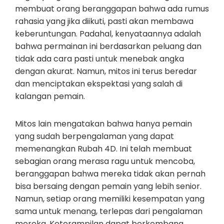
membuat orang beranggapan bahwa ada rumus
rahasia yang jika diikuti, pasti akan membawa
keberuntungan. Padahal, kenyataannya adalah
bahwa permainan ini berdasarkan peluang dan
tidak ada cara pasti untuk menebak angka
dengan akurat. Namun, mitos ini terus beredar
dan menciptakan ekspektasi yang salah di
kalangan pemain.
Mitos lain mengatakan bahwa hanya pemain
yang sudah berpengalaman yang dapat
memenangkan Rubah 4D. Ini telah membuat
sebagian orang merasa ragu untuk mencoba,
beranggapan bahwa mereka tidak akan pernah
bisa bersaing dengan pemain yang lebih senior.
Namun, setiap orang memiliki kesempatan yang
sama untuk menang, terlepas dari pengalaman
mereka. Keterampilan dapat berkembang