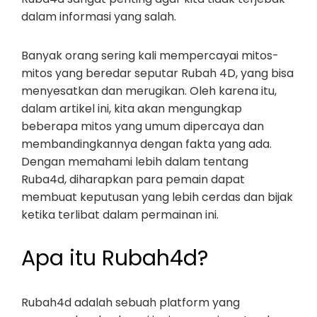
dalam informasi yang salah.
Banyak orang sering kali mempercayai mitos-
mitos yang beredar seputar Rubah 4D, yang bisa
menyesatkan dan merugikan. Oleh karena itu,
dalam artikel ini, kita akan mengungkap
beberapa mitos yang umum dipercaya dan
membandingkannya dengan fakta yang ada.
Dengan memahami lebih dalam tentang
Ruba4d, diharapkan para pemain dapat
membuat keputusan yang lebih cerdas dan bijak
ketika terlibat dalam permainan ini.
Apa itu Rubah4d?
Rubah4d adalah sebuah platform yang