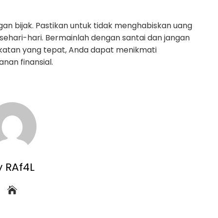
an bijak. Pastikan untuk tidak menghabiskan uang
ehari-hari. Bermainlah dengan santai dan jangan
katan yang tepat, Anda dapat menikmati
an finansial.
y RAf4L