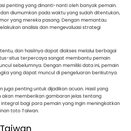
i penting yang dinanti-nanti oleh banyak pemain.
mi dan diumumkan pada waktu yang sudah ditentukan,
omor yang mereka pasang. Dengan memantau
lakukan analisis dan mengevaluasi strategi
tentu, dan hasilnya dapat diakses melalui berbagai
 situs-situs terpercaya sangat membantu pemain
cul sebelumnya. Dengan memiliki data ini, pemain
gka yang dapat muncul di pengeluaran berikutnya.
 juga penting untuk dijadikan acuan. Hasil yang
an akan memberikan gambaran jelas tentang
n integral bagi para pemain yang ingin meningkatkan
nan toto Taiwan.
l Taiwan