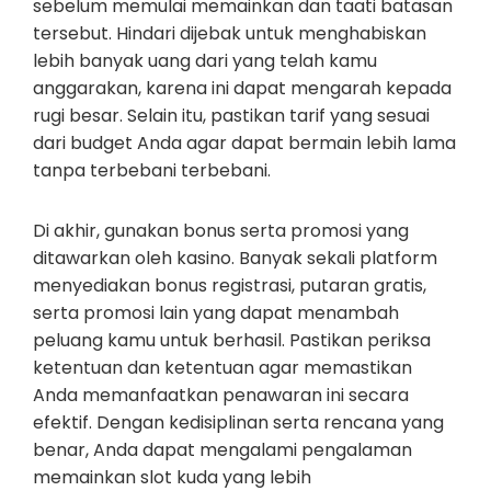
sebelum memulai memainkan dan taati batasan
tersebut. Hindari dijebak untuk menghabiskan
lebih banyak uang dari yang telah kamu
anggarakan, karena ini dapat mengarah kepada
rugi besar. Selain itu, pastikan tarif yang sesuai
dari budget Anda agar dapat bermain lebih lama
tanpa terbebani terbebani.
Di akhir, gunakan bonus serta promosi yang
ditawarkan oleh kasino. Banyak sekali platform
menyediakan bonus registrasi, putaran gratis,
serta promosi lain yang dapat menambah
peluang kamu untuk berhasil. Pastikan periksa
ketentuan dan ketentuan agar memastikan
Anda memanfaatkan penawaran ini secara
efektif. Dengan kedisiplinan serta rencana yang
benar, Anda dapat mengalami pengalaman
memainkan slot kuda yang lebih