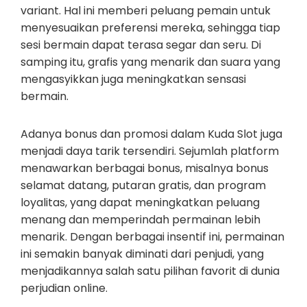
variant. Hal ini memberi peluang pemain untuk
menyesuaikan preferensi mereka, sehingga tiap
sesi bermain dapat terasa segar dan seru. Di
samping itu, grafis yang menarik dan suara yang
mengasyikkan juga meningkatkan sensasi
bermain.
Adanya bonus dan promosi dalam Kuda Slot juga
menjadi daya tarik tersendiri. Sejumlah platform
menawarkan berbagai bonus, misalnya bonus
selamat datang, putaran gratis, dan program
loyalitas, yang dapat meningkatkan peluang
menang dan memperindah permainan lebih
menarik. Dengan berbagai insentif ini, permainan
ini semakin banyak diminati dari penjudi, yang
menjadikannya salah satu pilihan favorit di dunia
perjudian online.