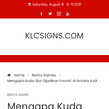
Skip
Saturday, August 8
10:12:52
to
content
KLCSIGNS.COM
Home
Berita Games
Mengapa Kuda Slot Dijadikan Favorit di Antara Judi
BERITA GAMES
Mengapa Kuda