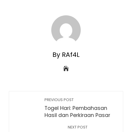
By RAf4L
PREVIOUS POST
Togel Hari: Pembahasan
Hasil dan Perkiraan Pasar
NEXT POST