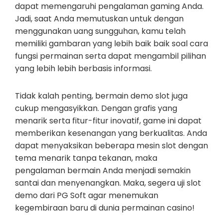
dapat memengaruhi pengalaman gaming Anda.
Jadi, saat Anda memutuskan untuk dengan
menggunakan uang sungguhan, kamu telah
memiliki gambaran yang lebih baik baik soal cara
fungsi permainan serta dapat mengambil pilihan
yang lebih lebih berbasis informasi.
Tidak kalah penting, bermain demo slot juga
cukup mengasyikkan. Dengan grafis yang
menarik serta fitur-fitur inovatif, game ini dapat
memberikan kesenangan yang berkualitas. Anda
dapat menyaksikan beberapa mesin slot dengan
tema menarik tanpa tekanan, maka
pengalaman bermain Anda menjadi semakin
santai dan menyenangkan. Maka, segera uji slot
demo dari PG Soft agar menemukan
kegembiraan baru di dunia permainan casino!