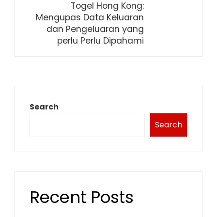
Togel Hong Kong:
Mengupas Data Keluaran
dan Pengeluaran yang
perlu Perlu Dipahami
Search
Search
Recent Posts