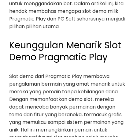
untuk menggandakan bet. Dalam artikel ini, kita
hendak membahas mengapa slot demo milik
Pragmatic Play dan PG Soft seharusnya menjadi
pilihan pilihan utama.
Keunggulan Menarik Slot
Demo Pragmatic Play
Slot demo dari Pragmatic Play membawa
pengalaman bermain yang amat menarik untuk
mereka yang pemain tanpa kehilangan dana.
Dengan memanfaatkan demo slot, mereka
dapat mencoba banyak permainan dengan
tema dan fitur yang beraneka, termasuk grafis
yang memukau sampai sistem permainan yang
unik. Hal ini memungkinkan pemain untuk