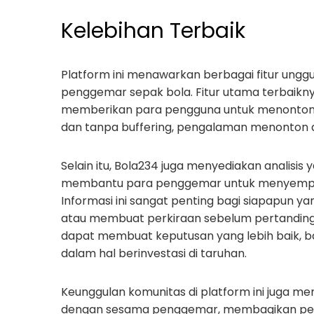
Kelebihan Terbaik
Platform ini menawarkan berbagai fitur ungg
penggemar sepak bola. Fitur utama terbaikny
memberikan para pengguna untuk menonton la
dan tanpa buffering, pengalaman menonton
Selain itu, Bola234 juga menyediakan analisis
membantu para penggemar untuk menyempat
Informasi ini sangat penting bagi siapapun ya
atau membuat perkiraan sebelum pertandinga
dapat membuat keputusan yang lebih baik, 
dalam hal berinvestasi di taruhan.
Keunggulan komunitas di platform ini juga m
dengan sesama penggemar, membagikan pen