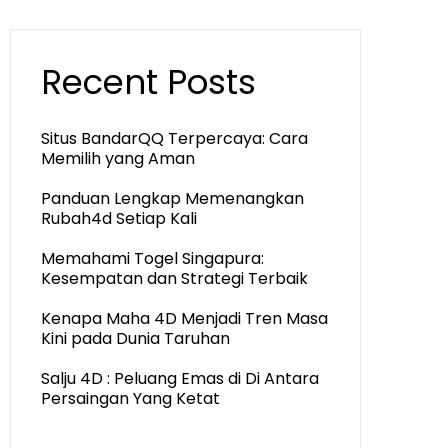
Recent Posts
Situs BandarQQ Terpercaya: Cara
Memilih yang Aman
Panduan Lengkap Memenangkan
Rubah4d Setiap Kali
Memahami Togel Singapura:
Kesempatan dan Strategi Terbaik
Kenapa Maha 4D Menjadi Tren Masa
Kini pada Dunia Taruhan
Salju 4D : Peluang Emas di Di Antara
Persaingan Yang Ketat