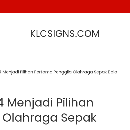
KLCSIGNS.COM
 Menjadi Pilihan Pertama Penggila Olahraga Sepak Bola
 Menjadi Pilihan
 Olahraga Sepak