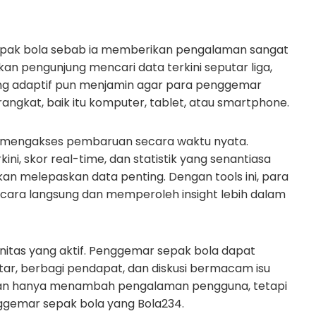
epak bola sebab ia memberikan pengalaman sangat
an pengunjung mencari data terkini seputar liga,
ang adaptif pun menjamin agar para penggemar
ngkat, baik itu komputer, tablet, atau smartphone.
 mengakses pembaruan secara waktu nyata.
i, skor real-time, dan statistik yang senantiasa
an melepaskan data penting. Dengan tools ini, para
cara langsung dan memperoleh insight lebih dalam
munitas yang aktif. Penggemar sepak bola dapat
tar, berbagi pendapat, dan diskusi bermacam isu
bukan hanya menambah pengalaman pengguna, tetapi
ggemar sepak bola yang Bola234.