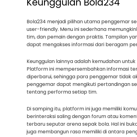
Keunggulan Bola234
Bola234 menjadi pilihan utama penggemar s
user-friendly. Menu ini sederhana memungkink
tim, dan pemain dengan praktis. Tampilan y
dapat mengakses informasi dari beragam pera
Keunggulan lainnya adalah kemudahan untuk
Platform ini mempersembahkan informasi terkin
diperbarui, sehingga para penggemar tidak ak
penggemar dapat mengikuti pertandingan se
tentang performa setiap tim.
Di samping itu, platform ini juga memiliki ko
berinteraksi saling dengan forum atau komen
terbaru seputar arena sepak bola. Hal ini 
juga membangun rasa memiliki di antara pen