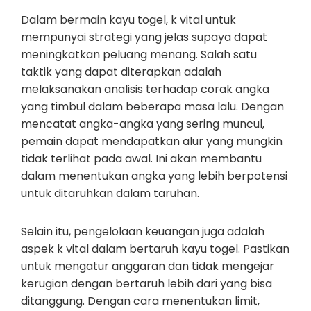
Dalam bermain kayu togel, k vital untuk
mempunyai strategi yang jelas supaya dapat
meningkatkan peluang menang. Salah satu
taktik yang dapat diterapkan adalah
melaksanakan analisis terhadap corak angka
yang timbul dalam beberapa masa lalu. Dengan
mencatat angka-angka yang sering muncul,
pemain dapat mendapatkan alur yang mungkin
tidak terlihat pada awal. Ini akan membantu
dalam menentukan angka yang lebih berpotensi
untuk ditaruhkan dalam taruhan.
Selain itu, pengelolaan keuangan juga adalah
aspek k vital dalam bertaruh kayu togel. Pastikan
untuk mengatur anggaran dan tidak mengejar
kerugian dengan bertaruh lebih dari yang bisa
ditanggung. Dengan cara menentukan limit,