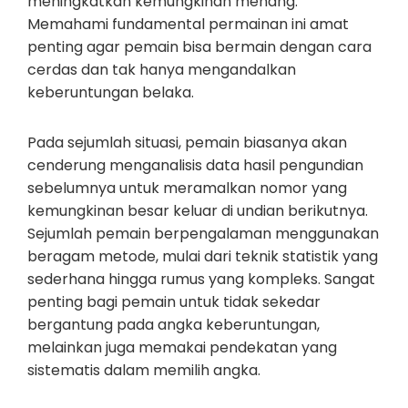
meningkatkan kemungkinan menang.
Memahami fundamental permainan ini amat
penting agar pemain bisa bermain dengan cara
cerdas dan tak hanya mengandalkan
keberuntungan belaka.
Pada sejumlah situasi, pemain biasanya akan
cenderung menganalisis data hasil pengundian
sebelumnya untuk meramalkan nomor yang
kemungkinan besar keluar di undian berikutnya.
Sejumlah pemain berpengalaman menggunakan
beragam metode, mulai dari teknik statistik yang
sederhana hingga rumus yang kompleks. Sangat
penting bagi pemain untuk tidak sekedar
bergantung pada angka keberuntungan,
melainkan juga memakai pendekatan yang
sistematis dalam memilih angka.