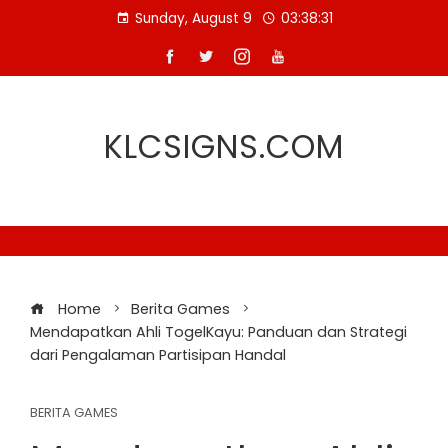
Skip
Sunday, August 9
03:38:32
to
content
KLCSIGNS.COM
Home
Berita Games
Mendapatkan Ahli TogelKayu: Panduan dan Strategi
dari Pengalaman Partisipan Handal
BERITA GAMES