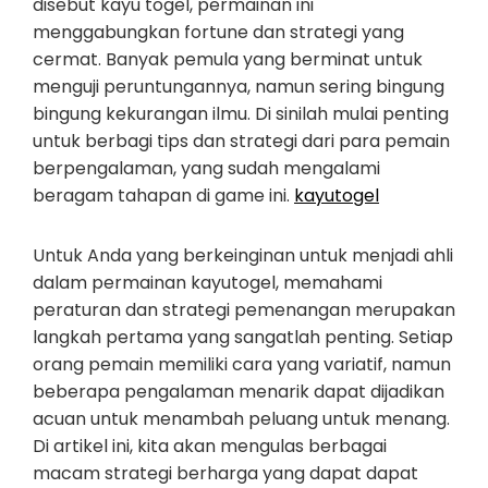
disebut kayu togel, permainan ini
menggabungkan fortune dan strategi yang
cermat. Banyak pemula yang berminat untuk
menguji peruntungannya, namun sering bingung
bingung kekurangan ilmu. Di sinilah mulai penting
untuk berbagi tips dan strategi dari para pemain
berpengalaman, yang sudah mengalami
beragam tahapan di game ini.
kayutogel
Untuk Anda yang berkeinginan untuk menjadi ahli
dalam permainan kayutogel, memahami
peraturan dan strategi pemenangan merupakan
langkah pertama yang sangatlah penting. Setiap
orang pemain memiliki cara yang variatif, namun
beberapa pengalaman menarik dapat dijadikan
acuan untuk menambah peluang untuk menang.
Di artikel ini, kita akan mengulas berbagai
macam strategi berharga yang dapat dapat