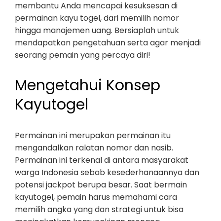
membantu Anda mencapai kesuksesan di
permainan kayu togel, dari memilih nomor
hingga manajemen uang. Bersiaplah untuk
mendapatkan pengetahuan serta agar menjadi
seorang pemain yang percaya diri!
Mengetahui Konsep
Kayutogel
Permainan ini merupakan permainan itu
mengandalkan ralatan nomor dan nasib.
Permainan ini terkenal di antara masyarakat
warga Indonesia sebab kesederhanaannya dan
potensi jackpot berupa besar. Saat bermain
kayutogel, pemain harus memahami cara
memilih angka yang dan strategi untuk bisa