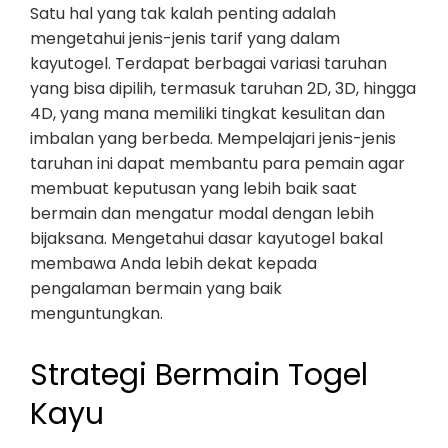
Satu hal yang tak kalah penting adalah
mengetahui jenis-jenis tarif yang dalam
kayutogel. Terdapat berbagai variasi taruhan
yang bisa dipilih, termasuk taruhan 2D, 3D, hingga
4D, yang mana memiliki tingkat kesulitan dan
imbalan yang berbeda. Mempelajari jenis-jenis
taruhan ini dapat membantu para pemain agar
membuat keputusan yang lebih baik saat
bermain dan mengatur modal dengan lebih
bijaksana. Mengetahui dasar kayutogel bakal
membawa Anda lebih dekat kepada
pengalaman bermain yang baik
menguntungkan.
Strategi Bermain Togel
Kayu