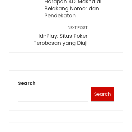
Harapan 4D: Makna di
Belakang Nomor dan
Pendekatan
NEXT POST
IdnPlay: Situs Poker
Terobosan yang Diuji
Search
Search