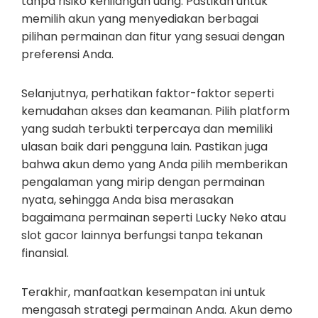
tanpa risiko kehilangan uang. Pastikan untuk
memilih akun yang menyediakan berbagai
pilihan permainan dan fitur yang sesuai dengan
preferensi Anda.
Selanjutnya, perhatikan faktor-faktor seperti
kemudahan akses dan keamanan. Pilih platform
yang sudah terbukti terpercaya dan memiliki
ulasan baik dari pengguna lain. Pastikan juga
bahwa akun demo yang Anda pilih memberikan
pengalaman yang mirip dengan permainan
nyata, sehingga Anda bisa merasakan
bagaimana permainan seperti Lucky Neko atau
slot gacor lainnya berfungsi tanpa tekanan
finansial.
Terakhir, manfaatkan kesempatan ini untuk
mengasah strategi permainan Anda. Akun demo