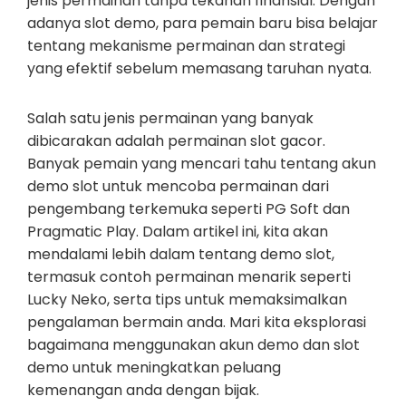
jenis permainan tanpa tekanan finansial. Dengan
adanya slot demo, para pemain baru bisa belajar
tentang mekanisme permainan dan strategi
yang efektif sebelum memasang taruhan nyata.
Salah satu jenis permainan yang banyak
dibicarakan adalah permainan slot gacor.
Banyak pemain yang mencari tahu tentang akun
demo slot untuk mencoba permainan dari
pengembang terkemuka seperti PG Soft dan
Pragmatic Play. Dalam artikel ini, kita akan
mendalami lebih dalam tentang demo slot,
termasuk contoh permainan menarik seperti
Lucky Neko, serta tips untuk memaksimalkan
pengalaman bermain anda. Mari kita eksplorasi
bagaimana menggunakan akun demo dan slot
demo untuk meningkatkan peluang
kemenangan anda dengan bijak.