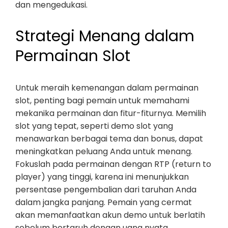
dan mengedukasi.
Strategi Menang dalam
Permainan Slot
Untuk meraih kemenangan dalam permainan
slot, penting bagi pemain untuk memahami
mekanika permainan dan fitur-fiturnya. Memilih
slot yang tepat, seperti demo slot yang
menawarkan berbagai tema dan bonus, dapat
meningkatkan peluang Anda untuk menang.
Fokuslah pada permainan dengan RTP (return to
player) yang tinggi, karena ini menunjukkan
persentase pengembalian dari taruhan Anda
dalam jangka panjang. Pemain yang cermat
akan memanfaatkan akun demo untuk berlatih
sebelum bertaruh dengan uang nyata.