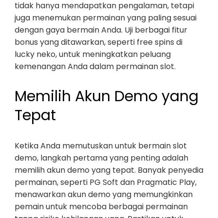
tidak hanya mendapatkan pengalaman, tetapi
juga menemukan permainan yang paling sesuai
dengan gaya bermain Anda. Uji berbagai fitur
bonus yang ditawarkan, seperti free spins di
lucky neko, untuk meningkatkan peluang
kemenangan Anda dalam permainan slot.
Memilih Akun Demo yang
Tepat
Ketika Anda memutuskan untuk bermain slot
demo, langkah pertama yang penting adalah
memilih akun demo yang tepat. Banyak penyedia
permainan, seperti PG Soft dan Pragmatic Play,
menawarkan akun demo yang memungkinkan
pemain untuk mencoba berbagai permainan