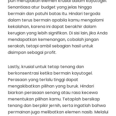
pun merupakan elemen krusial dalam kayutogel.
Senantiasa atur budget yang jelas hingga
bermain dan patuhi batas itu. Hindari tergoda
dalam terus bermain apabila kamu mengalami
kekalahan, karena ini dapat berakhir dalam
kerugian yang lebih signifikan. Di sisi lain, jika Anda
mendapatkan kemenangan, cobalah jangan
serakah, tetapi ambil sebagian hasil untuk
disimpan sebagai profit.
Lastly, krusial untuk tetap tenang dan
berkonsentrasi ketika bermain kayutogel.
Perasaan yang terlalu tinggi dapat
mengakibatkan pilihan yang buruk. Hindari
biarkan perasaan senang atau rasa kecewa
menentukan pilihan kamu. Tetaplah bersikap
tenang dan berpikir jernih, serta ingatlah bahwa
permainan juga melibatkan elemen nasib. Melalui