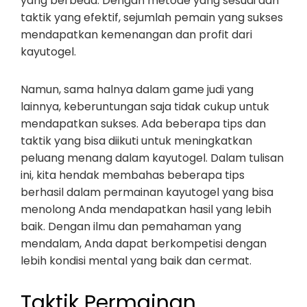
yang berbeda. Dengan metode yang sesuai dan
taktik yang efektif, sejumlah pemain yang sukses
mendapatkan kemenangan dan profit dari
kayutogel.
Namun, sama halnya dalam game judi yang
lainnya, keberuntungan saja tidak cukup untuk
mendapatkan sukses. Ada beberapa tips dan
taktik yang bisa diikuti untuk meningkatkan
peluang menang dalam kayutogel. Dalam tulisan
ini, kita hendak membahas beberapa tips
berhasil dalam permainan kayutogel yang bisa
menolong Anda mendapatkan hasil yang lebih
baik. Dengan ilmu dan pemahaman yang
mendalam, Anda dapat berkompetisi dengan
lebih kondisi mental yang baik dan cermat.
Taktik Permainan