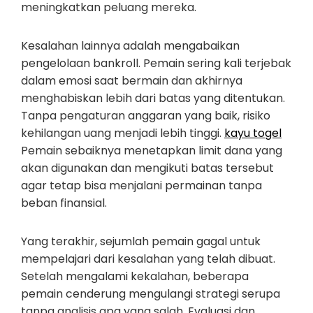
meningkatkan peluang mereka.
Kesalahan lainnya adalah mengabaikan
pengelolaan bankroll. Pemain sering kali terjebak
dalam emosi saat bermain dan akhirnya
menghabiskan lebih dari batas yang ditentukan.
Tanpa pengaturan anggaran yang baik, risiko
kehilangan uang menjadi lebih tinggi.
kayu togel
Pemain sebaiknya menetapkan limit dana yang
akan digunakan dan mengikuti batas tersebut
agar tetap bisa menjalani permainan tanpa
beban finansial.
Yang terakhir, sejumlah pemain gagal untuk
mempelajari dari kesalahan yang telah dibuat.
Setelah mengalami kekalahan, beberapa
pemain cenderung mengulangi strategi serupa
tanpa analisis apa yang salah. Evaluasi dan