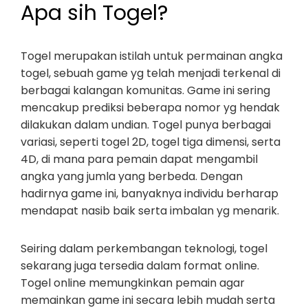
Apa sih Togel?
Togel merupakan istilah untuk permainan angka
togel, sebuah game yg telah menjadi terkenal di
berbagai kalangan komunitas. Game ini sering
mencakup prediksi beberapa nomor yg hendak
dilakukan dalam undian. Togel punya berbagai
variasi, seperti togel 2D, togel tiga dimensi, serta
4D, di mana para pemain dapat mengambil
angka yang jumla yang berbeda. Dengan
hadirnya game ini, banyaknya individu berharap
mendapat nasib baik serta imbalan yg menarik.
Seiring dalam perkembangan teknologi, togel
sekarang juga tersedia dalam format online.
Togel online memungkinkan pemain agar
memainkan game ini secara lebih mudah serta