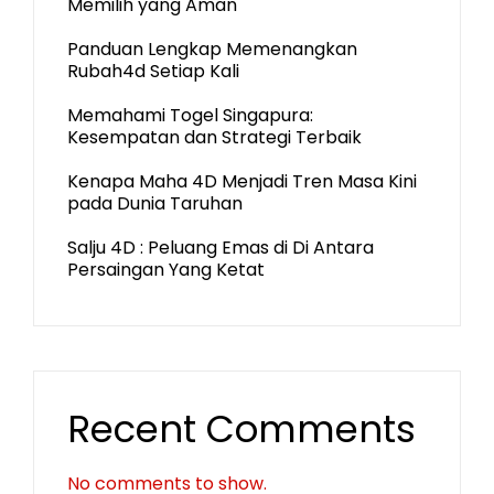
Memilih yang Aman
Panduan Lengkap Memenangkan
Rubah4d Setiap Kali
Memahami Togel Singapura:
Kesempatan dan Strategi Terbaik
Kenapa Maha 4D Menjadi Tren Masa Kini
pada Dunia Taruhan
Salju 4D : Peluang Emas di Di Antara
Persaingan Yang Ketat
Recent Comments
No comments to show.