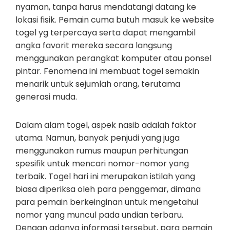
nyaman, tanpa harus mendatangi datang ke
lokasi fisik. Pemain cuma butuh masuk ke website
togel yg terpercaya serta dapat mengambil
angka favorit mereka secara langsung
menggunakan perangkat komputer atau ponsel
pintar. Fenomena ini membuat togel semakin
menarik untuk sejumlah orang, terutama
generasi muda.
Dalam alam togel, aspek nasib adalah faktor
utama. Namun, banyak penjudi yang juga
menggunakan rumus maupun perhitungan
spesifik untuk mencari nomor-nomor yang
terbaik. Togel hari ini merupakan istilah yang
biasa diperiksa oleh para penggemar, dimana
para pemain berkeinginan untuk mengetahui
nomor yang muncul pada undian terbaru.
Dengan adanya informasi tersebut, para pemain