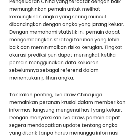
Pengeluaran China yang tercatat dengan baik
memungkinkan pemain untuk melihat
kemungkinan angka yang sering muncul
dibandingkan dengan angka yang jarang keluar.
Dengan memahami statistik ini, pemain dapat
mengembangkan strategi taruhan yang lebih
baik dan meminimalkan risiko kerugian. Tingkat
akurasi prediksi pun dapat meningkat ketika
pemain menggunakan data keluaran
sebelumnya sebagai referensi dalam
menentukan pilihan angka.
Tak kalah penting, live draw China juga
memainkan peranan krusial dalam memberikan
informasi langsung mengenai hasil yang keluar.
Dengan menyaksikan live draw, pemain dapat
segera mendapatkan update tentang angka
yang ditarik tanpa harus menunggu informasi