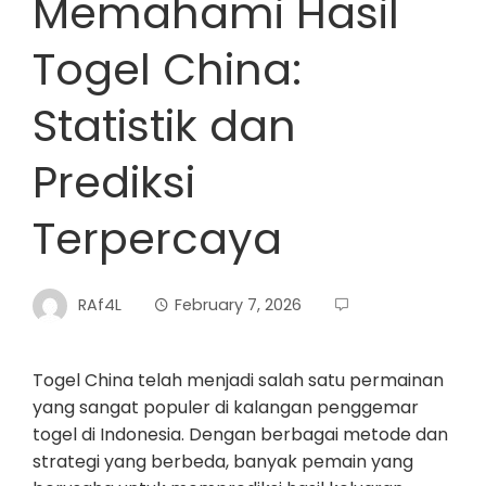
Memahami Hasil
Togel China:
Statistik dan
Prediksi
Terpercaya
RAf4L
February 7, 2026
Togel China telah menjadi salah satu permainan
yang sangat populer di kalangan penggemar
togel di Indonesia. Dengan berbagai metode dan
strategi yang berbeda, banyak pemain yang