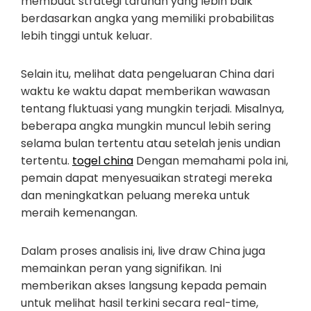
membuat strategi taruhan yang lebih baik
berdasarkan angka yang memiliki probabilitas
lebih tinggi untuk keluar.
Selain itu, melihat data pengeluaran China dari
waktu ke waktu dapat memberikan wawasan
tentang fluktuasi yang mungkin terjadi. Misalnya,
beberapa angka mungkin muncul lebih sering
selama bulan tertentu atau setelah jenis undian
tertentu.
togel china
Dengan memahami pola ini,
pemain dapat menyesuaikan strategi mereka
dan meningkatkan peluang mereka untuk
meraih kemenangan.
Dalam proses analisis ini, live draw China juga
memainkan peran yang signifikan. Ini
memberikan akses langsung kepada pemain
untuk melihat hasil terkini secara real-time,