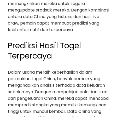
memungkinkan mereka untuk segera
mengupdate statistik mereka. Dengan kombinasi
antara data China yang historis dan hasil live
draw, pemain dapat membuat prediksi yang
lebih informatif dan terpercaya.
Prediksi Hasil Togel
Terpercaya
Dalam usaha meraih keberhasilan dalam
permainan togel China, banyak pemain yang
mengandalkan analisis terhadap data keluaran
sebelumnya. Dengan mempelajari pola dan tren
dari pengeluaran China, mereka dapat mencoba
memprediksi angka yang memiliki kemungkinan
tinggi untuk muncul kembali. Data China yang