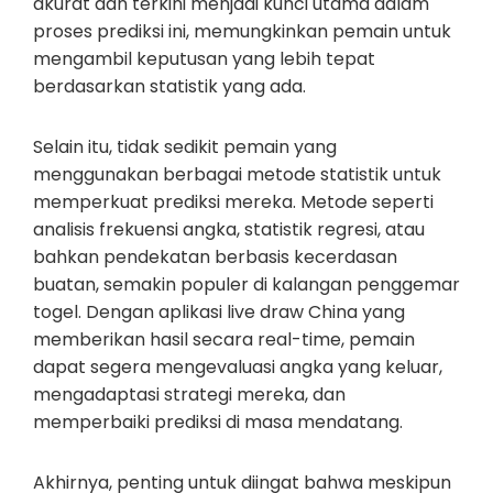
akurat dan terkini menjadi kunci utama dalam
proses prediksi ini, memungkinkan pemain untuk
mengambil keputusan yang lebih tepat
berdasarkan statistik yang ada.
Selain itu, tidak sedikit pemain yang
menggunakan berbagai metode statistik untuk
memperkuat prediksi mereka. Metode seperti
analisis frekuensi angka, statistik regresi, atau
bahkan pendekatan berbasis kecerdasan
buatan, semakin populer di kalangan penggemar
togel. Dengan aplikasi live draw China yang
memberikan hasil secara real-time, pemain
dapat segera mengevaluasi angka yang keluar,
mengadaptasi strategi mereka, dan
memperbaiki prediksi di masa mendatang.
Akhirnya, penting untuk diingat bahwa meskipun