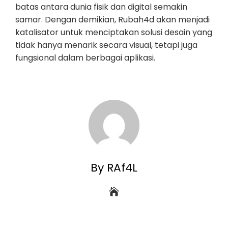
batas antara dunia fisik dan digital semakin
samar. Dengan demikian, Rubah4d akan menjadi
katalisator untuk menciptakan solusi desain yang
tidak hanya menarik secara visual, tetapi juga
fungsional dalam berbagai aplikasi.
By RAf4L