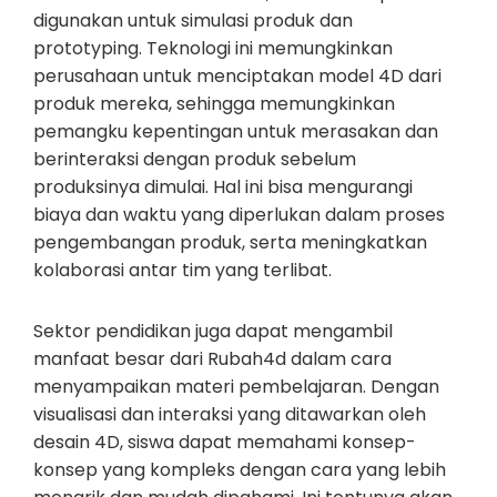
digunakan untuk simulasi produk dan
prototyping. Teknologi ini memungkinkan
perusahaan untuk menciptakan model 4D dari
produk mereka, sehingga memungkinkan
pemangku kepentingan untuk merasakan dan
berinteraksi dengan produk sebelum
produksinya dimulai. Hal ini bisa mengurangi
biaya dan waktu yang diperlukan dalam proses
pengembangan produk, serta meningkatkan
kolaborasi antar tim yang terlibat.
Sektor pendidikan juga dapat mengambil
manfaat besar dari Rubah4d dalam cara
menyampaikan materi pembelajaran. Dengan
visualisasi dan interaksi yang ditawarkan oleh
desain 4D, siswa dapat memahami konsep-
konsep yang kompleks dengan cara yang lebih