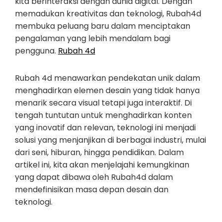
kita berinteraksi dengan dunia digital. Dengan
memadukan kreativitas dan teknologi, Rubah4d
membuka peluang baru dalam menciptakan
pengalaman yang lebih mendalam bagi
pengguna.
Rubah 4d
Rubah 4d menawarkan pendekatan unik dalam
menghadirkan elemen desain yang tidak hanya
menarik secara visual tetapi juga interaktif. Di
tengah tuntutan untuk menghadirkan konten
yang inovatif dan relevan, teknologi ini menjadi
solusi yang menjanjikan di berbagai industri, mulai
dari seni, hiburan, hingga pendidikan. Dalam
artikel ini, kita akan menjelajahi kemungkinan
yang dapat dibawa oleh Rubah4d dalam
mendefinisikan masa depan desain dan
teknologi.