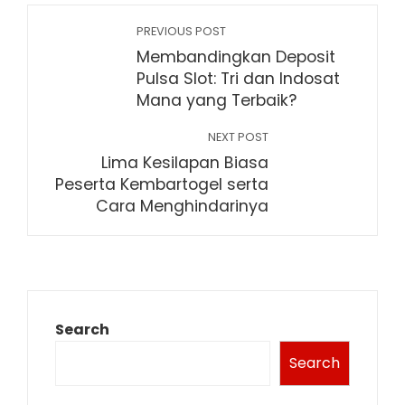
PREVIOUS POST
Membandingkan Deposit
Pulsa Slot: Tri dan Indosat
Mana yang Terbaik?
NEXT POST
Lima Kesilapan Biasa
Peserta Kembartogel serta
Cara Menghindarinya
Search
Search