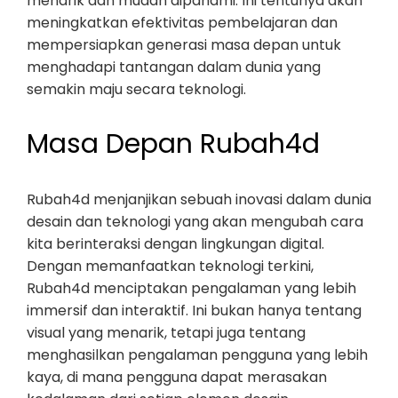
menarik dan mudah dipahami. Ini tentunya akan
meningkatkan efektivitas pembelajaran dan
mempersiapkan generasi masa depan untuk
menghadapi tantangan dalam dunia yang
semakin maju secara teknologi.
Masa Depan Rubah4d
Rubah4d menjanjikan sebuah inovasi dalam dunia
desain dan teknologi yang akan mengubah cara
kita berinteraksi dengan lingkungan digital.
Dengan memanfaatkan teknologi terkini,
Rubah4d menciptakan pengalaman yang lebih
immersif dan interaktif. Ini bukan hanya tentang
visual yang menarik, tetapi juga tentang
menghasilkan pengalaman pengguna yang lebih
kaya, di mana pengguna dapat merasakan