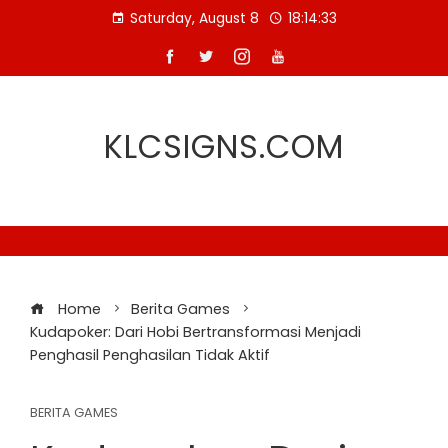
Skip
Saturday, August 8
18:14:34
to
content
KLCSIGNS.COM
Home
Berita Games
Kudapoker: Dari Hobi Bertransformasi Menjadi
Penghasil Penghasilan Tidak Aktif
BERITA GAMES