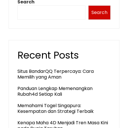
Search
Search
Recent Posts
Situs BandarQQ Terpercaya: Cara
Memilih yang Aman
Panduan Lengkap Memenangkan
Rubah4d Setiap Kali
Memahami Togel Singapura:
Kesempatan dan Strategi Terbaik
Kenapa Maha 4D Menjadi Tren Masa Kini