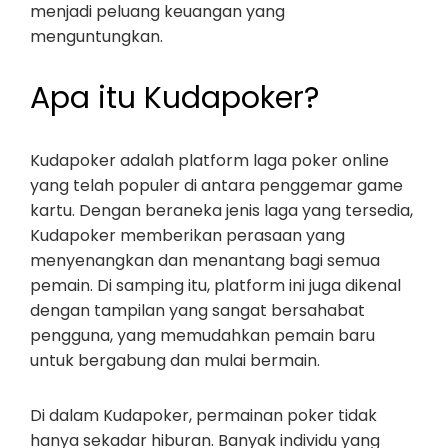
menjadi peluang keuangan yang
menguntungkan.
Apa itu Kudapoker?
Kudapoker adalah platform laga poker online
yang telah populer di antara penggemar game
kartu. Dengan beraneka jenis laga yang tersedia,
Kudapoker memberikan perasaan yang
menyenangkan dan menantang bagi semua
pemain. Di samping itu, platform ini juga dikenal
dengan tampilan yang sangat bersahabat
pengguna, yang memudahkan pemain baru
untuk bergabung dan mulai bermain.
Di dalam Kudapoker, permainan poker tidak
hanya sekadar hiburan. Banyak individu yang