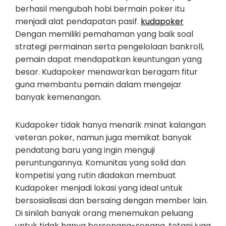
berhasil mengubah hobi bermain poker itu
menjadi alat pendapatan pasif.
kudapoker
Dengan memiliki pemahaman yang baik soal
strategi permainan serta pengelolaan bankroll,
pemain dapat mendapatkan keuntungan yang
besar. Kudapoker menawarkan beragam fitur
guna membantu pemain dalam mengejar
banyak kemenangan.
Kudapoker tidak hanya menarik minat kalangan
veteran poker, namun juga memikat banyak
pendatang baru yang ingin menguji
peruntungannya. Komunitas yang solid dan
kompetisi yang rutin diadakan membuat
Kudapoker menjadi lokasi yang ideal untuk
bersosialisasi dan bersaing dengan member lain.
Di sinilah banyak orang menemukan peluang
untuk tidak hanya bersenang-senang, tetapi juga