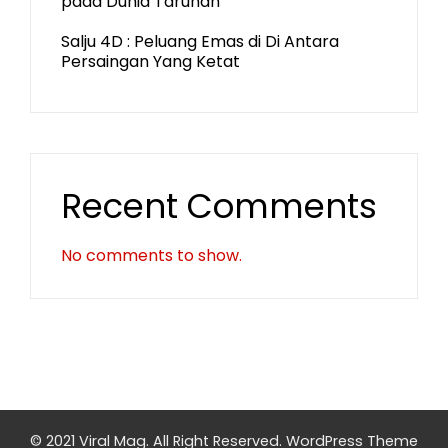
pada Dunia Taruhan
Salju 4D : Peluang Emas di Di Antara
Persaingan Yang Ketat
Recent Comments
No comments to show.
© 2021 Viral Mag. All Right Reserved.
WordPress Theme