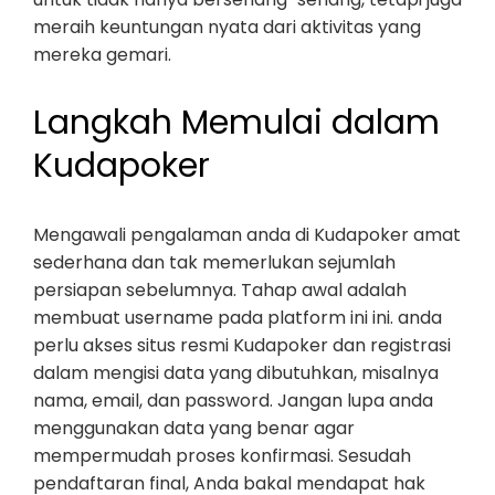
meraih keuntungan nyata dari aktivitas yang
mereka gemari.
Langkah Memulai dalam
Kudapoker
Mengawali pengalaman anda di Kudapoker amat
sederhana dan tak memerlukan sejumlah
persiapan sebelumnya. Tahap awal adalah
membuat username pada platform ini ini. anda
perlu akses situs resmi Kudapoker dan registrasi
dalam mengisi data yang dibutuhkan, misalnya
nama, email, dan password. Jangan lupa anda
menggunakan data yang benar agar
mempermudah proses konfirmasi. Sesudah
pendaftaran final, Anda bakal mendapat hak