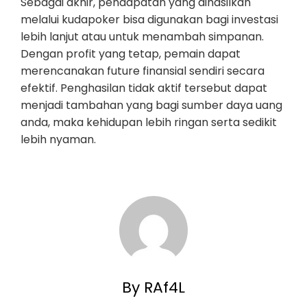
Sebagai akhir, pendapatan yang dihasilkan
melalui kudapoker bisa digunakan bagi investasi
lebih lanjut atau untuk menambah simpanan.
Dengan profit yang tetap, pemain dapat
merencanakan future finansial sendiri secara
efektif. Penghasilan tidak aktif tersebut dapat
menjadi tambahan yang bagi sumber daya uang
anda, maka kehidupan lebih ringan serta sedikit
lebih nyaman.
By RAf4L