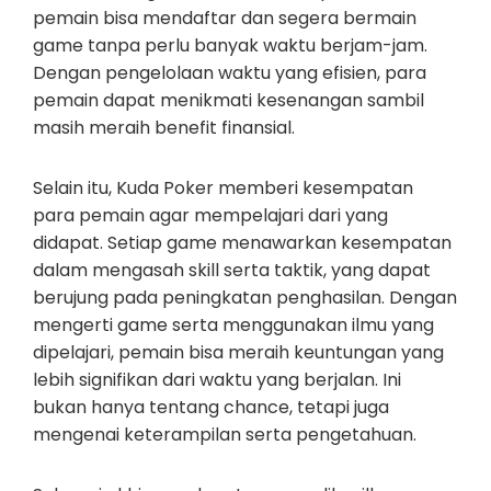
pemain bisa mendaftar dan segera bermain
game tanpa perlu banyak waktu berjam-jam.
Dengan pengelolaan waktu yang efisien, para
pemain dapat menikmati kesenangan sambil
masih meraih benefit finansial.
Selain itu, Kuda Poker memberi kesempatan
para pemain agar mempelajari dari yang
didapat. Setiap game menawarkan kesempatan
dalam mengasah skill serta taktik, yang dapat
berujung pada peningkatan penghasilan. Dengan
mengerti game serta menggunakan ilmu yang
dipelajari, pemain bisa meraih keuntungan yang
lebih signifikan dari waktu yang berjalan. Ini
bukan hanya tentang chance, tetapi juga
mengenai keterampilan serta pengetahuan.