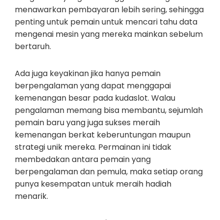
menawarkan pembayaran lebih sering, sehingga
penting untuk pemain untuk mencari tahu data
mengenai mesin yang mereka mainkan sebelum
bertaruh.
Ada juga keyakinan jika hanya pemain
berpengalaman yang dapat menggapai
kemenangan besar pada kudaslot. Walau
pengalaman memang bisa membantu, sejumlah
pemain baru yang juga sukses meraih
kemenangan berkat keberuntungan maupun
strategi unik mereka. Permainan ini tidak
membedakan antara pemain yang
berpengalaman dan pemula, maka setiap orang
punya kesempatan untuk meraih hadiah
menarik.