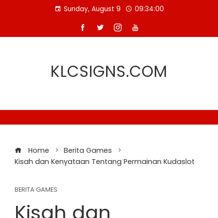
Skip
Sunday, August 9
09:34:00
to
content
KLCSIGNS.COM
Home
Berita Games
Kisah dan Kenyataan Tentang Permainan Kudaslot
BERITA GAMES
Kisah dan