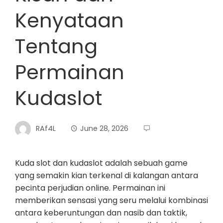
Kenyataan
Tentang
Permainan
Kudaslot
RAf4L
June 28, 2026
Kuda slot dan kudaslot adalah sebuah game
yang semakin kian terkenal di kalangan antara
pecinta perjudian online. Permainan ini
memberikan sensasi yang seru melalui kombinasi
antara keberuntungan dan nasib dan taktik,