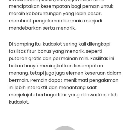
menciptakan kesempatan bagi pemain untuk
meraih keberuntungan yang lebih besar,
membuat pengalaman bermain menjadi
mendebarkan serta menarik.
Di samping itu, kudaslot sering kali dilengkapi
fasilitas fitur bonus yang menarik, seperti
putaran gratis dan permainan mini. Fasilitas ini
bukan hanya meningkatkan kesempatan
menang, tetapi juga juga elemen keseruan dalam
bermain. Pemain dapat menikmati pengalaman
ini lebih interaktif dan menantang saat
menjelajahi berbagai fitur yang ditawarkan oleh
kudaslot.