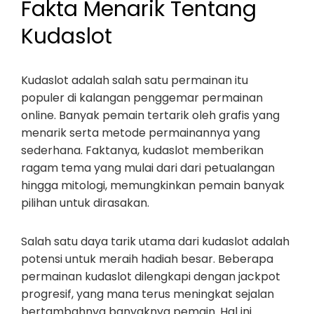
Fakta Menarik Tentang
Kudaslot
Kudaslot adalah salah satu permainan itu
populer di kalangan penggemar permainan
online. Banyak pemain tertarik oleh grafis yang
menarik serta metode permainannya yang
sederhana. Faktanya, kudaslot memberikan
ragam tema yang mulai dari dari petualangan
hingga mitologi, memungkinkan pemain banyak
pilihan untuk dirasakan.
Salah satu daya tarik utama dari kudaslot adalah
potensi untuk meraih hadiah besar. Beberapa
permainan kudaslot dilengkapi dengan jackpot
progresif, yang mana terus meningkat sejalan
bertambahnya banyaknya pemain. Hal ini