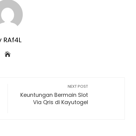
y RAf4L
NEXT POST
Keuntungan Bermain Slot
Via Qris di Kayutogel