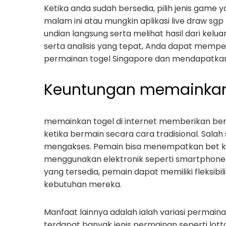
Ketika anda sudah bersedia, pilih jenis game 
malam ini atau mungkin aplikasi live draw sgp 
undian langsung serta melihat hasil dari ke
serta analisis yang tepat, Anda dapat me
permainan togel Singapore dan mendapatkan
Keuntungan memainkan 
memainkan togel di internet memberikan ber
ketika bermain secara cara tradisional. Sal
mengakses. Pemain bisa menempatkan bet 
menggunakan elektronik seperti smartphone
yang tersedia, pemain dapat memiliki fleksib
kebutuhan mereka.
Manfaat lainnya adalah ialah variasi permaina
terdapat banyak jenis permainan seperti lotto