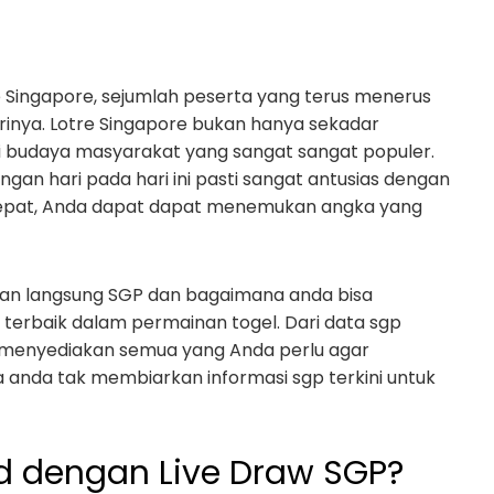
e Singapore, sejumlah peserta yang terus menerus
rinya. Lotre Singapore bukan hanya sekadar
i budaya masyarakat yang sangat sangat populer.
n hari pada hari ini pasti sangat antusias dengan
 tepat, Anda dapat dapat menemukan angka yang
dian langsung SGP dan bagaimana anda bisa
 terbaik dalam permainan togel. Dari data sgp
 menyediakan semua yang Anda perlu agar
pa anda tak membiarkan informasi sgp terkini untuk
d dengan Live Draw SGP?