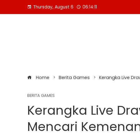
Skip
Thursday, August 6
06:14:11
to
content
Home
Berita Games
Kerangka Live Dra
BERITA GAMES
Kerangka Live Draw
Mencari Kemena