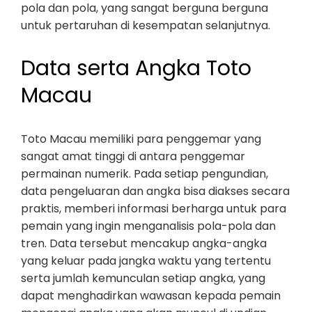
pola dan pola, yang sangat berguna berguna
untuk pertaruhan di kesempatan selanjutnya.
Data serta Angka Toto
Macau
Toto Macau memiliki para penggemar yang
sangat amat tinggi di antara penggemar
permainan numerik. Pada setiap pengundian,
data pengeluaran dan angka bisa diakses secara
praktis, memberi informasi berharga untuk para
pemain yang ingin menganalisis pola-pola dan
tren. Data tersebut mencakup angka-angka
yang keluar pada jangka waktu yang tertentu
serta jumlah kemunculan setiap angka, yang
dapat menghadirkan wawasan kepada pemain