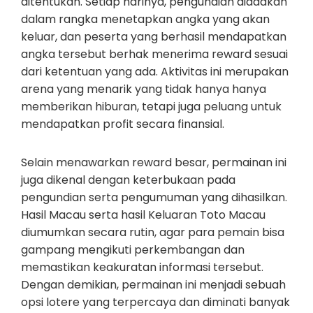
ditentukan. Setiap harinya, pengundian diadakan
dalam rangka menetapkan angka yang akan
keluar, dan peserta yang berhasil mendapatkan
angka tersebut berhak menerima reward sesuai
dari ketentuan yang ada. Aktivitas ini merupakan
arena yang menarik yang tidak hanya hanya
memberikan hiburan, tetapi juga peluang untuk
mendapatkan profit secara finansial.
Selain menawarkan reward besar, permainan ini
juga dikenal dengan keterbukaan pada
pengundian serta pengumuman yang dihasilkan.
Hasil Macau serta hasil Keluaran Toto Macau
diumumkan secara rutin, agar para pemain bisa
gampang mengikuti perkembangan dan
memastikan keakuratan informasi tersebut.
Dengan demikian, permainan ini menjadi sebuah
opsi lotere yang terpercaya dan diminati banyak