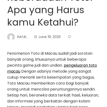
Apa yang Harus
kamu Ketahui?
RAf4L
June 19, 2026
Fenomenon Toto di Macau sudah jadi sorotan
banyak orang, khususnya untuk beberapa
pecinta game judi dan undian.
pengeluaran toto
macau
Dengan adanya metode yang sangat
cukup menarik serta kesempatan yang bagus,
Toto Macau memberikan cara bagi banyak
orang untuk mencoba peruntungannya sendiri.
Setiap hari, beraneka data terkait hasil, keluaran,
dan informasi yang berkaitan dengan kolam