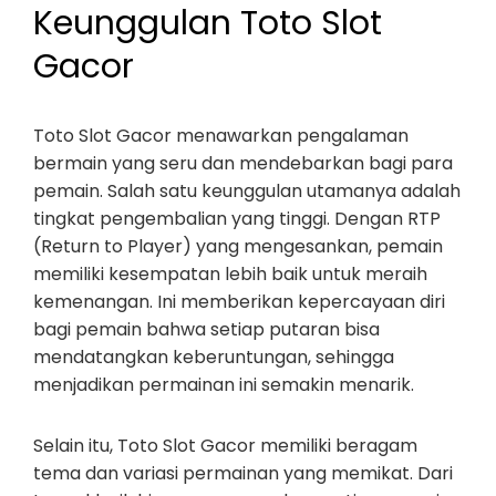
Keunggulan Toto Slot
Gacor
Toto Slot Gacor menawarkan pengalaman
bermain yang seru dan mendebarkan bagi para
pemain. Salah satu keunggulan utamanya adalah
tingkat pengembalian yang tinggi. Dengan RTP
(Return to Player) yang mengesankan, pemain
memiliki kesempatan lebih baik untuk meraih
kemenangan. Ini memberikan kepercayaan diri
bagi pemain bahwa setiap putaran bisa
mendatangkan keberuntungan, sehingga
menjadikan permainan ini semakin menarik.
Selain itu, Toto Slot Gacor memiliki beragam
tema dan variasi permainan yang memikat. Dari