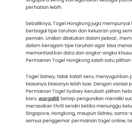
perhatian lebih.
Sebaliknya, Togel Hongkong juga mempunyai k
berbagai tipe taruhan dan keluaran yang se
pemain. Undian dilakukan dalam jadwal , mem
dalam beragam tipe taruhan agar bisa mena
memanfaatkan data dan angka-angka khusu
Permainan Togel Hongkong salah satu pilihan
Togel Sidney, tidak kalah seru, menyuguhka
biasanya biasanya lebih luas. Dengan varias
Permainan Togel Sydney berubah pilihan hebat
baru.
warga88
Setiap pengundian memiliki su
merasakan thrill sendiri ketika menunggu kelu
Singapore, Hongkong, maupun Sidney, sama
semua penggemar permainan togel online, t