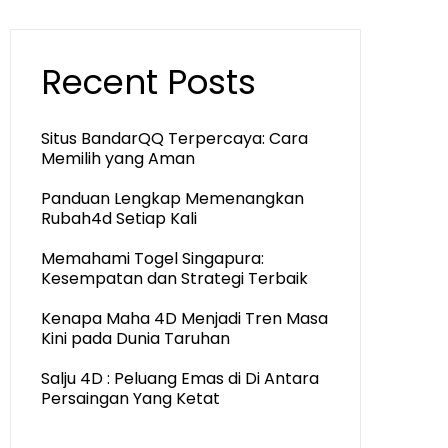
Recent Posts
Situs BandarQQ Terpercaya: Cara
Memilih yang Aman
Panduan Lengkap Memenangkan
Rubah4d Setiap Kali
Memahami Togel Singapura:
Kesempatan dan Strategi Terbaik
Kenapa Maha 4D Menjadi Tren Masa
Kini pada Dunia Taruhan
Salju 4D : Peluang Emas di Di Antara
Persaingan Yang Ketat