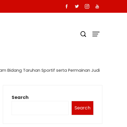
lam Bidang Taruhan Sportif serta Permainan Judi
Search
Search