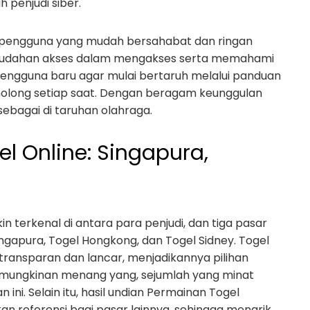
 penjudi siber.
 pengguna yang mudah bersahabat dan ringan
 kemudahan akses dalam mengakses serta memahami
pengguna baru agar mulai bertaruh melalui panduan
nolong setiap saat. Dengan beragam keunggulan
ebagai di taruhan olahraga.
l Online: Singapura,
n terkenal di antara para penjudi, dan tiga pasar
 Singapura, Togel Hongkong, dan Togel Sidney. Togel
transparan dan lancar, menjadikannya pilihan
kemungkinan menang yang, sejumlah yang minat
ni. Selain itu, hasil undian Permainan Togel
an referensi bagi pasar lainnya, sehingga menarik