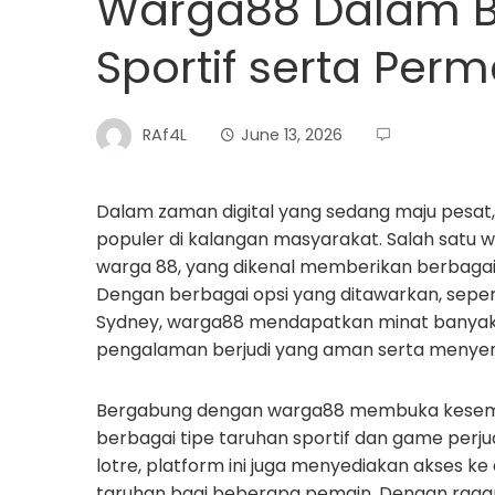
Warga88 Dalam B
Sportif serta Per
RAf4L
June 13, 2026
Dalam zaman digital yang sedang maju pesat,
populer di kalangan masyarakat. Salah satu w
warga 88, yang dikenal memberikan berbagai 
Dengan berbagai opsi yang ditawarkan, sepert
Sydney, warga88 mendapatkan minat banyak s
pengalaman berjudi yang aman serta menye
Bergabung dengan warga88 membuka kesempa
berbagai tipe taruhan sportif dan game perj
lotre, platform ini juga menyediakan akses 
taruhan bagi beberapa pemain. Dengan rag