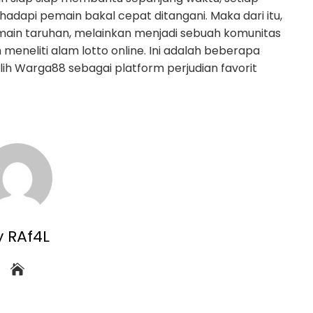
adapi pemain bakal cepat ditangani. Maka dari itu,
main taruhan, melainkan menjadi sebuah komunitas
neliti alam lotto online. Ini adalah beberapa
h Warga88 sebagai platform perjudian favorit
y RAf4L