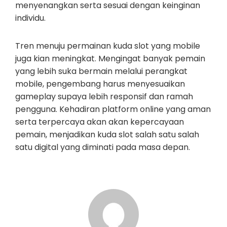
menyenangkan serta sesuai dengan keinginan
individu.
Tren menuju permainan kuda slot yang mobile
juga kian meningkat. Mengingat banyak pemain
yang lebih suka bermain melalui perangkat
mobile, pengembang harus menyesuaikan
gameplay supaya lebih responsif dan ramah
pengguna. Kehadiran platform online yang aman
serta terpercaya akan akan kepercayaan
pemain, menjadikan kuda slot salah satu salah
satu digital yang diminati pada masa depan.