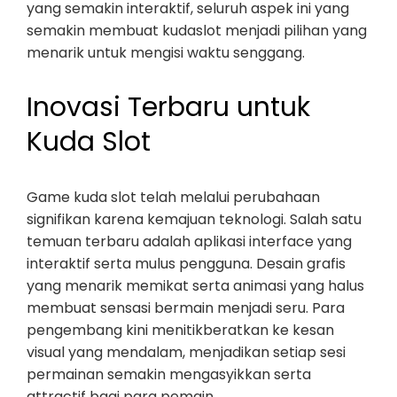
yang semakin interaktif, seluruh aspek ini yang
semakin membuat kudaslot menjadi pilihan yang
menarik untuk mengisi waktu senggang.
Inovasi Terbaru untuk
Kuda Slot
Game kuda slot telah melalui perubahaan
signifikan karena kemajuan teknologi. Salah satu
temuan terbaru adalah aplikasi interface yang
interaktif serta mulus pengguna. Desain grafis
yang menarik memikat serta animasi yang halus
membuat sensasi bermain menjadi seru. Para
pengembang kini menitikberatkan ke kesan
visual yang mendalam, menjadikan setiap sesi
permainan semakin mengasyikkan serta
attractif bagi para pemain.