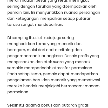
meraih hadiah besar yang terus meningkat
seiring dengan taruhan yang ditempatkan oleh
pemain lain. Ini menyuntikkan nuansa persaingan
dan ketegangan, menjadikan setiap putaran
terasa sangat mendebarkan.
Di samping itu, slot kuda juga sering
menghadirkan tema yang menarik dan
beragam, mulai dari cerita mitologi dan
pengembaraan luar angkasa. Desain grafis yang
mengesankan dan efek suara yang menarik
semakin memperindah atmosfer permainan.
Pada setiap tema, pemain dapat mendapatkan
pengalaman baru dan menarik yang memotivasi
mereka hendak menjelajahi bermacam-macam
permainan.
Selain itu, adanya bonus dan putaran gratis