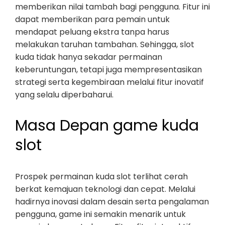
memberikan nilai tambah bagi pengguna. Fitur ini
dapat memberikan para pemain untuk
mendapat peluang ekstra tanpa harus
melakukan taruhan tambahan. Sehingga, slot
kuda tidak hanya sekadar permainan
keberuntungan, tetapi juga mempresentasikan
strategi serta kegembiraan melalui fitur inovatif
yang selalu diperbaharui.
Masa Depan game kuda
slot
Prospek permainan kuda slot terlihat cerah
berkat kemajuan teknologi dan cepat. Melalui
hadirnya inovasi dalam desain serta pengalaman
pengguna, game ini semakin menarik untuk