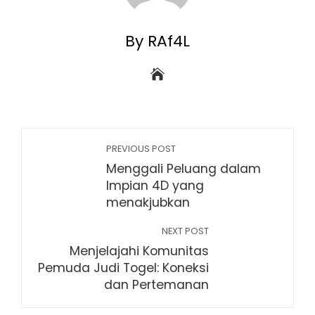
By RAf4L
PREVIOUS POST
Menggali Peluang dalam
Impian 4D yang
menakjubkan
NEXT POST
Menjelajahi Komunitas
Pemuda Judi Togel: Koneksi
dan Pertemanan