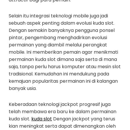
Selain itu integrasi teknologi mobile juga jadi
sebuah aspek penting dalam evolusi kuda slot.
Dengan semakin banyaknya pengguna ponsel
pintar, pengembang menghadirkan evolusi
permainan yang diambil melalui perangkat
mobile. Ini memberikan pemain agar menikmati
permainan kuda slot dimana saja serta di mana
saja, tanpa perlu harus komputer atau mesin slot
tradisional. Kemudahan ini mendukung pada
kemajuan popularitas permainan ini di kalangan
banyak usia.
Keberadaan teknologi jackpot progresif juga
telah membawa era baru ke dalam permainan
kuda slot.
kuda slot
Dengan jackpot yang terus
kian meningkat serta dapat dimenangkan oleh