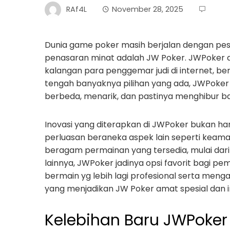
RAf4L
November 28, 2025
Dunia game poker masih berjalan dengan pesa
penasaran minat adalah JW Poker. JWPoker a
kalangan para penggemar judi di internet, ber
tengah banyaknya pilihan yang ada, JWPoke
berbeda, menarik, dan pastinya menghibur ba
Inovasi yang diterapkan di JWPoker bukan han
perluasan beraneka aspek lain seperti keam
beragam permainan yang tersedia, mulai dari
lainnya, JWPoker jadinya opsi favorit bagi 
bermain yg lebih lagi profesional serta menga
yang menjadikan JW Poker amat spesial dan in
Kelebihan Baru JWPoker