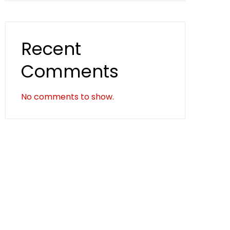
Recent
Comments
No comments to show.