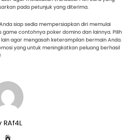
sarkan pada petunjuk yang diterima.
Anda siap sedia mempersiapkan diri memulai
s game contohnya poker domino dan lainnya. Pilih
g lain agar mengasah keterampilan bermain Anda.
mosi yang untuk meningkatkan peluang berhasil
!
y RAf4L