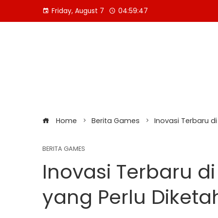
Skip
Friday, August 7
04:59:48
to
content
Home
Berita Games
Inovasi Terbaru d
BERITA GAMES
Inovasi Terbaru d
yang Perlu Diketa