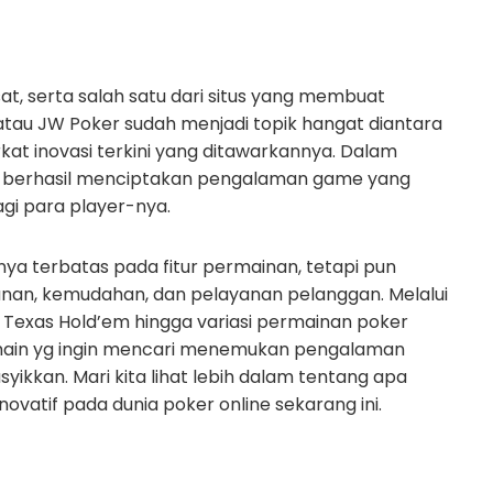
t, serta salah satu dari situs yang membuat
tau JW Poker sudah menjadi topik hangat diantara
kat inovasi terkini yang ditawarkannya. Dalam
r berhasil menciptakan pengalaman game yang
gi para player-nya.
ya terbatas pada fitur permainan, tetapi pun
anan, kemudahan, dan pelayanan pelanggan. Melalui
 Texas Hold’em hingga variasi permainan poker
pemain yg ingin mencari menemukan pengalaman
syikkan. Mari kita lihat lebih dalam tentang apa
ovatif pada dunia poker online sekarang ini.