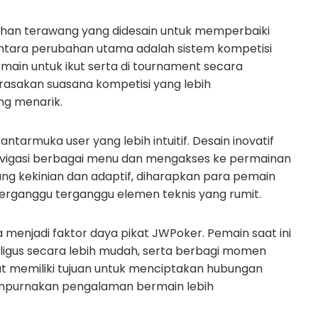
an terawang yang didesain untuk memperbaiki
antara perubahan utama adalah sistem kompetisi
ain untuk ikut serta di tournament secara
rasakan suasana kompetisi yang lebih
g menarik.
ntarmuka user yang lebih intuitif. Desain inovatif
igasi berbagai menu dan mengakses ke permainan
ng kekinian dan adaptif, diharapkan para pemain
erganggu terganggu elemen teknis yang rumit.
ga menjadi faktor daya pikat JWPoker. Pemain saat ini
igus secara lebih mudah, serta berbagi momen
ut memiliki tujuan untuk menciptakan hubungan
empurnakan pengalaman bermain lebih