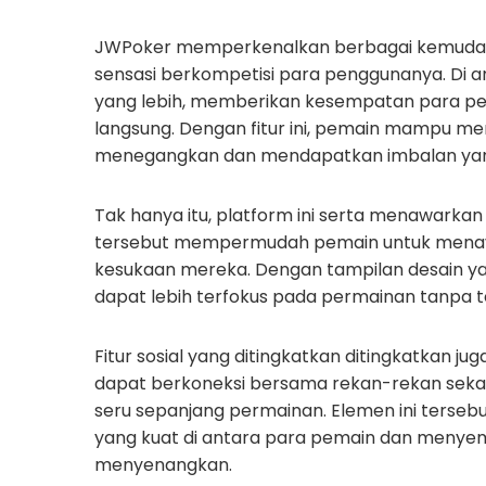
JWPoker memperkenalkan berbagai kemudah
sensasi berkompetisi para penggunanya. Di 
yang lebih, memberikan kesempatan para pem
langsung. Dengan fitur ini, pemain mampu me
menegangkan dan mendapatkan imbalan yan
Tak hanya itu, platform ini serta menawarkan a
tersebut mempermudah pemain untuk menav
kesukaan mereka. Dengan tampilan desain ya
dapat lebih terfokus pada permainan tanpa t
Fitur sosial yang ditingkatkan ditingkatkan ju
dapat berkoneksi bersama rekan-rekan sekal
seru sepanjang permainan. Elemen ini terseb
yang kuat di antara para pemain dan meny
menyenangkan.