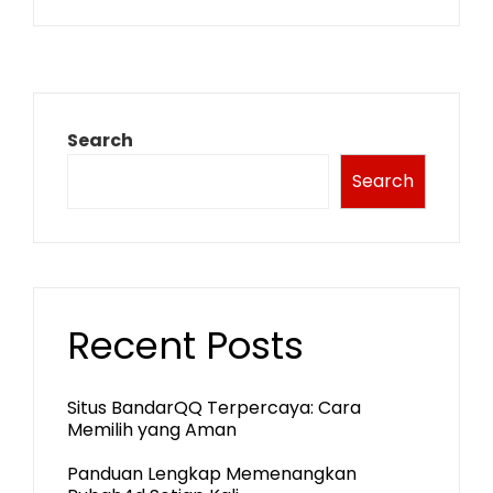
Search
Search
Recent Posts
Situs BandarQQ Terpercaya: Cara
Memilih yang Aman
Panduan Lengkap Memenangkan