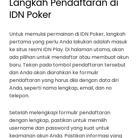
Langkah Pendaftaran di
IDN Poker
Untuk memulai permainan di IDN Poker, langkah
pertama yang perlu Anda lakukan adalah masuk
ke situs resmi IDN Play. Di halaman utama, akan
ada pilihan untuk mendaftar atau membuat akun
baru. Tekan pada tombol pendaftaran tersebut
dan Anda akan diarahkan ke formulir
pendaftaran yang harus diisi dengan data diri
Anda, seperti nama lengkap, email, dan no
telepon.
Setelah melengkapi formulir pendaftaran
dengan lengkap, pastikan untuk memilih
username dan password yang kuat untuk
keamanan akun Anda. Pastikan informasi yang