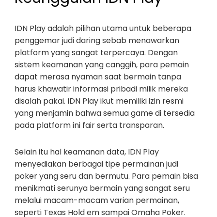
IDN Play adalah pilihan utama untuk beberapa
penggemar judi daring sebab menawarkan
platform yang sangat terpercaya. Dengan
sistem keamanan yang canggih, para pemain
dapat merasa nyaman saat bermain tanpa
harus khawatir informasi pribadi milik mereka
disalah pakai. IDN Play ikut memiliki izin resmi
yang menjamin bahwa semua game di tersedia
pada platform ini fair serta transparan.
Selain itu hal keamanan data, IDN Play
menyediakan berbagai tipe permainan judi
poker yang seru dan bermutu. Para pemain bisa
menikmati serunya bermain yang sangat seru
melalui macam-macam varian permainan,
seperti Texas Hold em sampai Omaha Poker.