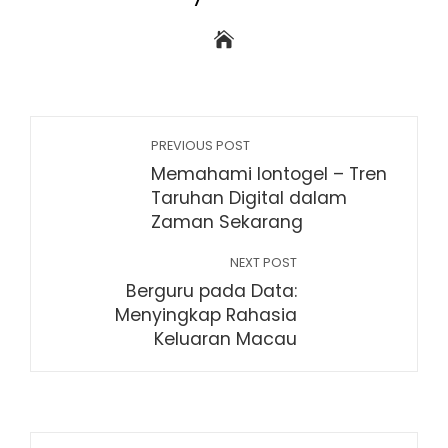
PREVIOUS POST
Memahami Iontogel – Tren
Taruhan Digital dalam
Zaman Sekarang
NEXT POST
Berguru pada Data:
Menyingkap Rahasia
Keluaran Macau