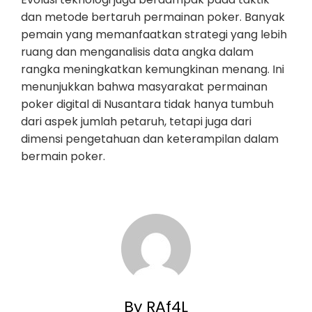
dan metode bertaruh permainan poker. Banyak
pemain yang memanfaatkan strategi yang lebih
ruang dan menganalisis data angka dalam
rangka meningkatkan kemungkinan menang. Ini
menunjukkan bahwa masyarakat permainan
poker digital di Nusantara tidak hanya tumbuh
dari aspek jumlah petaruh, tetapi juga dari
dimensi pengetahuan dan keterampilan dalam
bermain poker.
By RAf4L