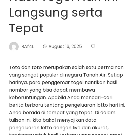
Langsung serta
Tepat
RAf4L
August 16, 2025
Toto dan toto merupakan salah satu permainan
yang sangat populer di negara Tanah Air. Setiap
harinya, para penggemar togel nantikan hasil
nombor yang bisa dapat membawa
keberuntungan. Apabila Anda mencari-cari
berita terbaru tentang pengeluaran lotto hari ini,
Anda berada di tempat yang tepat. Di dalam
tulisan ini, kita bakal menyajikan data
pengeluaran lotto dengan live dan akurat,