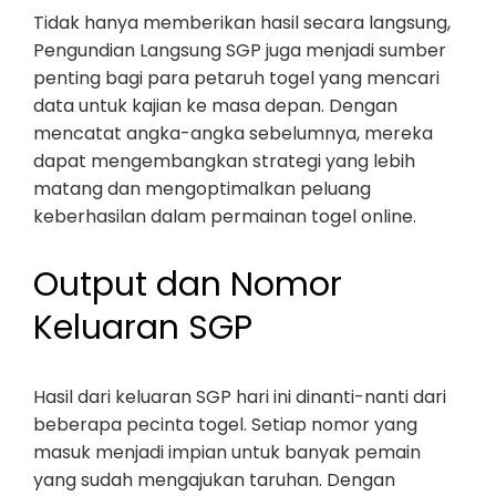
Tidak hanya memberikan hasil secara langsung,
Pengundian Langsung SGP juga menjadi sumber
penting bagi para petaruh togel yang mencari
data untuk kajian ke masa depan. Dengan
mencatat angka-angka sebelumnya, mereka
dapat mengembangkan strategi yang lebih
matang dan mengoptimalkan peluang
keberhasilan dalam permainan togel online.
Output dan Nomor
Keluaran SGP
Hasil dari keluaran SGP hari ini dinanti-nanti dari
beberapa pecinta togel. Setiap nomor yang
masuk menjadi impian untuk banyak pemain
yang sudah mengajukan taruhan. Dengan