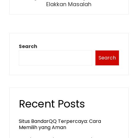
Elakkan Masalah
Search
Search
Recent Posts
Situs BandarQQ Terpercaya: Cara
Memilih yang Aman