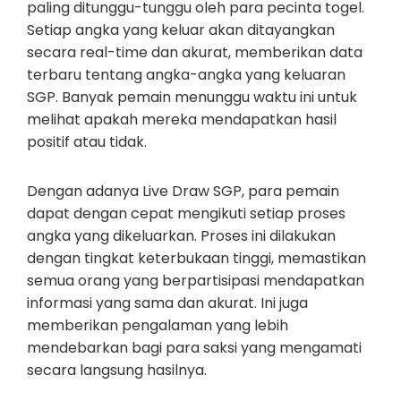
paling ditunggu-tunggu oleh para pecinta togel.
Setiap angka yang keluar akan ditayangkan
secara real-time dan akurat, memberikan data
terbaru tentang angka-angka yang keluaran
SGP. Banyak pemain menunggu waktu ini untuk
melihat apakah mereka mendapatkan hasil
positif atau tidak.
Dengan adanya Live Draw SGP, para pemain
dapat dengan cepat mengikuti setiap proses
angka yang dikeluarkan. Proses ini dilakukan
dengan tingkat keterbukaan tinggi, memastikan
semua orang yang berpartisipasi mendapatkan
informasi yang sama dan akurat. Ini juga
memberikan pengalaman yang lebih
mendebarkan bagi para saksi yang mengamati
secara langsung hasilnya.