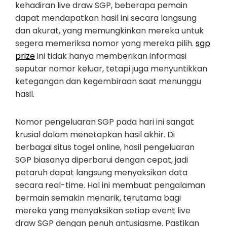
kehadiran live draw SGP, beberapa pemain
dapat mendapatkan hasil ini secara langsung
dan akurat, yang memungkinkan mereka untuk
segera memeriksa nomor yang mereka pilih.
sgp
prize
ini tidak hanya memberikan informasi
seputar nomor keluar, tetapi juga menyuntikkan
ketegangan dan kegembiraan saat menunggu
hasil.
Nomor pengeluaran SGP pada hari ini sangat
krusial dalam menetapkan hasil akhir. Di
berbagai situs togel online, hasil pengeluaran
SGP biasanya diperbarui dengan cepat, jadi
petaruh dapat langsung menyaksikan data
secara real-time. Hal ini membuat pengalaman
bermain semakin menarik, terutama bagi
mereka yang menyaksikan setiap event live
draw SGP dengan penuh antusiasme. Pastikan