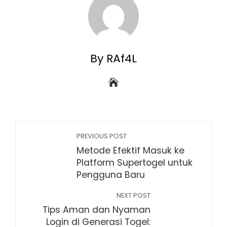
By RAf4L
PREVIOUS POST
Metode Efektif Masuk ke
Platform Supertogel untuk
Pengguna Baru
NEXT POST
Tips Aman dan Nyaman
Login di Generasi Togel: