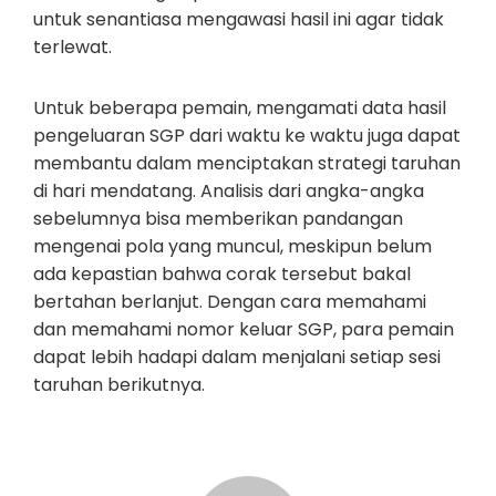
untuk senantiasa mengawasi hasil ini agar tidak
terlewat.
Untuk beberapa pemain, mengamati data hasil
pengeluaran SGP dari waktu ke waktu juga dapat
membantu dalam menciptakan strategi taruhan
di hari mendatang. Analisis dari angka-angka
sebelumnya bisa memberikan pandangan
mengenai pola yang muncul, meskipun belum
ada kepastian bahwa corak tersebut bakal
bertahan berlanjut. Dengan cara memahami
dan memahami nomor keluar SGP, para pemain
dapat lebih hadapi dalam menjalani setiap sesi
taruhan berikutnya.