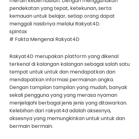
meraih keberhasilan. Dengan menggunakan
pendekatan yang tepat, ketekunan, serta
kemauan untuk belajar, setiap orang dapat
menggali nasibnya melalui Rakyat4D.
spintax
# Fakta Mengenai Rakyat4D
Rakyat4D merupakan platform yang dikenal
terkenal di kalangan kalangan sebagai salah satu
tempat untuk untuk dan mendapatkan dan
mendapatkan informasi permainan angka.
Dengan tampilan tampilan yang mudah, banyak
sekali pengguna yang yang merasa nyaman
menjelajahi berbagai jenis jenis yang ditawarkan.
Kelebihan dari rakyat4d adalah aksesnya,
aksesnya yang memungkinkan untuk untuk dan
bermain bermain.