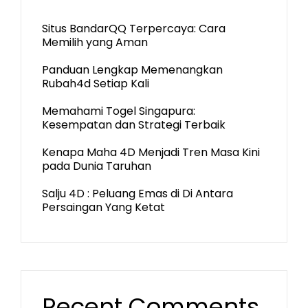
Situs BandarQQ Terpercaya: Cara
Memilih yang Aman
Panduan Lengkap Memenangkan
Rubah4d Setiap Kali
Memahami Togel Singapura:
Kesempatan dan Strategi Terbaik
Kenapa Maha 4D Menjadi Tren Masa Kini
pada Dunia Taruhan
Salju 4D : Peluang Emas di Di Antara
Persaingan Yang Ketat
Recent Comments