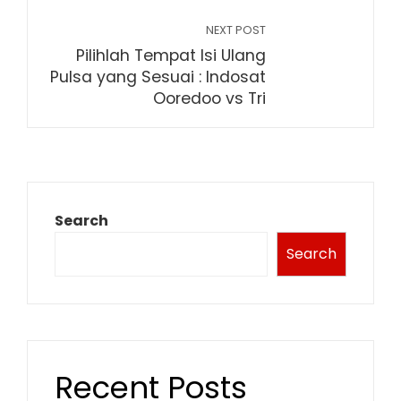
NEXT POST
Pilihlah Tempat Isi Ulang
Pulsa yang Sesuai : Indosat
Ooredoo vs Tri
Search
Search
Recent Posts