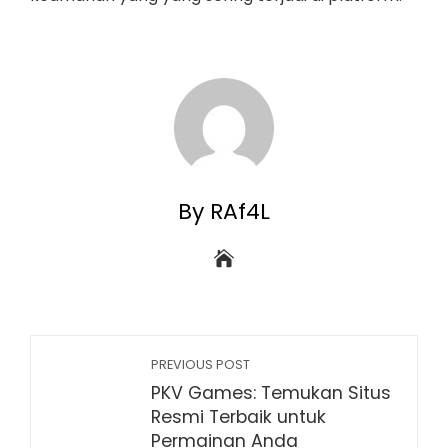
By RAf4L
PREVIOUS POST
PKV Games: Temukan Situs
Resmi Terbaik untuk
Permainan Anda