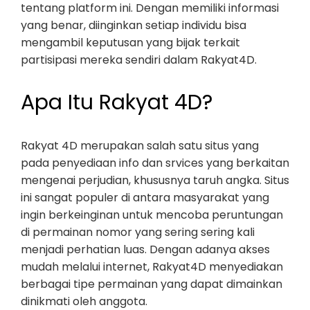
tentang platform ini. Dengan memiliki informasi
yang benar, diinginkan setiap individu bisa
mengambil keputusan yang bijak terkait
partisipasi mereka sendiri dalam Rakyat4D.
Apa Itu Rakyat 4D?
Rakyat 4D merupakan salah satu situs yang
pada penyediaan info dan srvices yang berkaitan
mengenai perjudian, khususnya taruh angka. Situs
ini sangat populer di antara masyarakat yang
ingin berkeinginan untuk mencoba peruntungan
di permainan nomor yang sering sering kali
menjadi perhatian luas. Dengan adanya akses
mudah melalui internet, Rakyat4D menyediakan
berbagai tipe permainan yang dapat dimainkan
dinikmati oleh anggota.