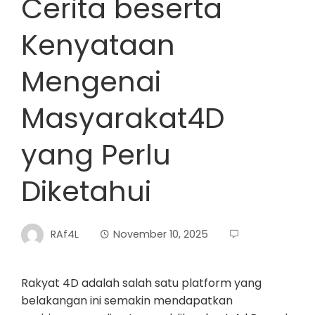
Cerita beserta
Kenyataan
Mengenai
Masyarakat4D
yang Perlu
Diketahui
RAf4L
November 10, 2025
Rakyat 4D adalah salah satu platform yang
belakangan ini semakin mendapatkan