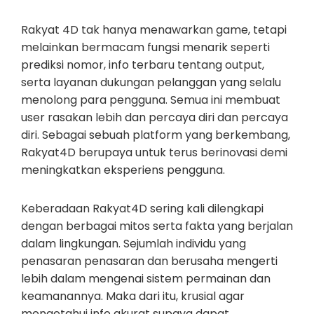
Rakyat 4D tak hanya menawarkan game, tetapi
melainkan bermacam fungsi menarik seperti
prediksi nomor, info terbaru tentang output,
serta layanan dukungan pelanggan yang selalu
menolong para pengguna. Semua ini membuat
user rasakan lebih dan percaya diri dan percaya
diri. Sebagai sebuah platform yang berkembang,
Rakyat4D berupaya untuk terus berinovasi demi
meningkatkan eksperiens pengguna.
Keberadaan Rakyat4D sering kali dilengkapi
dengan berbagai mitos serta fakta yang berjalan
dalam lingkungan. Sejumlah individu yang
penasaran penasaran dan berusaha mengerti
lebih dalam mengenai sistem permainan dan
keamanannya. Maka dari itu, krusial agar
mengetahui info akurat supaya dapat