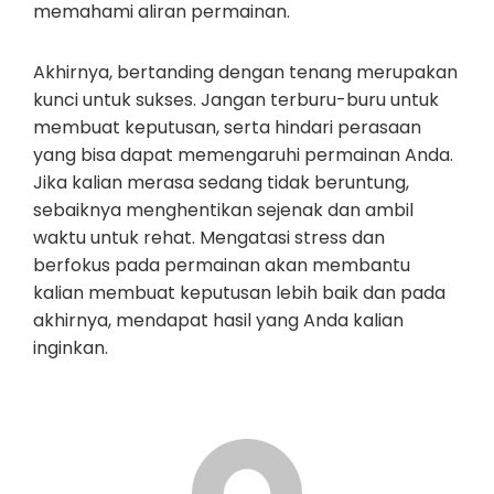
memahami aliran permainan.
Akhirnya, bertanding dengan tenang merupakan
kunci untuk sukses. Jangan terburu-buru untuk
membuat keputusan, serta hindari perasaan
yang bisa dapat memengaruhi permainan Anda.
Jika kalian merasa sedang tidak beruntung,
sebaiknya menghentikan sejenak dan ambil
waktu untuk rehat. Mengatasi stress dan
berfokus pada permainan akan membantu
kalian membuat keputusan lebih baik dan pada
akhirnya, mendapat hasil yang Anda kalian
inginkan.