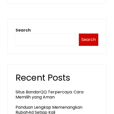
Search
Search
Recent Posts
Situs BandarQQ Terpercaya: Cara
Memilih yang Aman
Panduan Lengkap Memenangkan
Rubah4d Setiap Kali