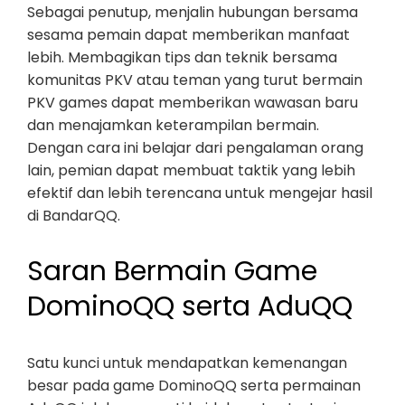
Sebagai penutup, menjalin hubungan bersama
sesama pemain dapat memberikan manfaat
lebih. Membagikan tips dan teknik bersama
komunitas PKV atau teman yang turut bermain
PKV games dapat memberikan wawasan baru
dan menajamkan keterampilan bermain.
Dengan cara ini belajar dari pengalaman orang
lain, pemian dapat membuat taktik yang lebih
efektif dan lebih terencana untuk mengejar hasil
di BandarQQ.
Saran Bermain Game
DominoQQ serta AduQQ
Satu kunci untuk mendapatkan kemenangan
besar pada game DominoQQ serta permainan