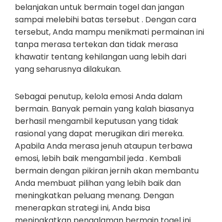
belanjakan untuk bermain togel dan jangan
sampai melebihi batas tersebut . Dengan cara
tersebut, Anda mampu menikmati permainan ini
tanpa merasa tertekan dan tidak merasa
khawatir tentang kehilangan uang lebih dari
yang seharusnya dilakukan.
Sebagai penutup, kelola emosi Anda dalam
bermain. Banyak pemain yang kalah biasanya
berhasil mengambil keputusan yang tidak
rasional yang dapat merugikan diri mereka.
Apabila Anda merasa jenuh ataupun terbawa
emosi, lebih baik mengambil jeda . Kembali
bermain dengan pikiran jernih akan membantu
Anda membuat pilihan yang lebih baik dan
meningkatkan peluang menang. Dengan
menerapkan strategi ini, Anda bisa
meningkatkan pengalaman bermain togel ini