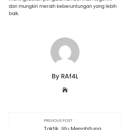
dan mungkin meraih keberuntungan yang lebih
baik.
By RAf4L
PREVIOUS POST
Taktik Jitu Menghitung