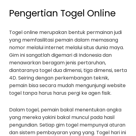
Pengertian Togel Online
Togel online merupakan bentuk permainan judi
yang memfasilitasi pemain dalam memasang
nomor melalui internet melalui situs dunia maya.
Gim ini sangatlah digemari di Indonesia dan
menawarkan beragam jenis pertaruhan,
diantaranya togel dua dimensi, tiga dimensi, serta
4D. Seiring dengan perkembangan teknik,
pemain bisa secara mudah mengunjungi website
togel tanpa harus harus pergi ke agen fisik.
Dalam togel, pemain bakal menentukan angka
yang mereka yakini bakal muncul pada hasil
pengundian. Setiap gim togel mempunyai aturan
dan sistem pembayaran yang yang. Togel hari ini