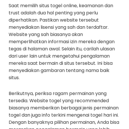
Saat memilih situs togel online, keamanan dan
trust adalah dua hal penting yang perlu
diperhatikan. Pastikan website tersebut
menyediakan lisensi yang sah dan terdaftar.
Website yang sah biasanya akan
memperlihatkan informasi izin mereka dengan
tegas di halaman awal. Selain itu, carilah ulasan
dari user lain untuk mengetahui pengalaman
mereka saat bermain di situs tersebut. Ini bisa
menyediakan gambaran tentang nama baik
situs.
Berikutnya, periksa ragam permainan yang
tersedia. Website togel yang recommended
biasanya memberikan berbagai jenis permainan
togel dan juga info terkini mengenai togel hari ini.
Dengan banyaknya pilihan permainan, Anda bisa