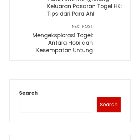
Keluaran Pasaran Togel HK:
Tips dari Para Ahli
NEXT POST
Mengeksplorasi Togel:
Antara Hobi dan
Kesempatan Untung
Search
Search